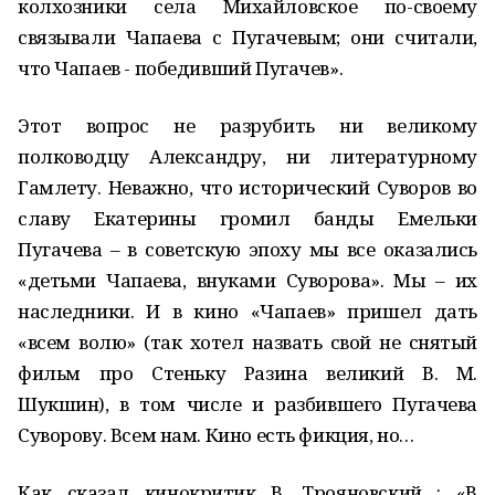
колхозники села Михайловское по-своему
связывали Чапаева с Пугачевым; они считали,
что Чапаев - победивший Пугачев».
Этот вопрос не разрубить ни великому
полководцу Александру, ни литературному
Гамлету. Неважно, что исторический Суворов во
славу Екатерины громил банды Емельки
Пугачева – в советскую эпоху мы все оказались
«детьми Чапаева, внуками Суворова». Мы – их
наследники. И в кино «Чапаев» пришел дать
«всем волю» (так хотел назвать свой не снятый
фильм про Стеньку Разина великий В. М.
Шукшин), в том числе и разбившего Пугачева
Суворову. Всем нам. Кино есть фикция, но…
Как сказал кинокритик В. Трояновский : «В