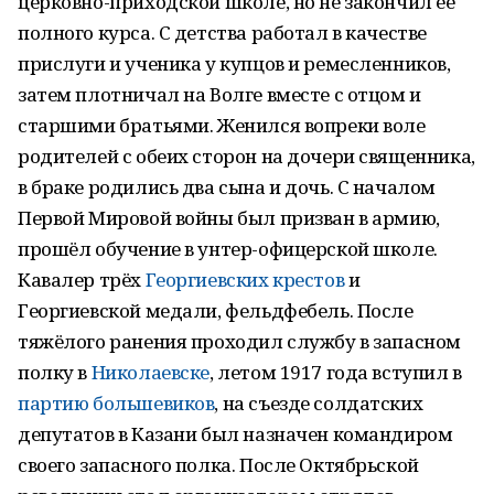
церковно-приходской школе, но не закончил её
полного курса. С детства работал в качестве
прислуги и ученика у купцов и ремесленников,
затем плотничал на Волге вместе с отцом и
старшими братьями. Женился вопреки воле
родителей с обеих сторон на дочери священника,
в браке родились два сына и дочь. С началом
Первой Мировой войны был призван в армию,
прошёл обучение в унтер-офицерской школе.
Кавалер трёх
Георгиевских крестов
и
Георгиевской медали, фельдфебель. После
тяжёлого ранения проходил службу в запасном
полку в
Николаевске
, летом 1917 года вступил в
партию большевиков
, на съезде солдатских
депутатов в Казани был назначен командиром
своего запасного полка. После Октябрьской