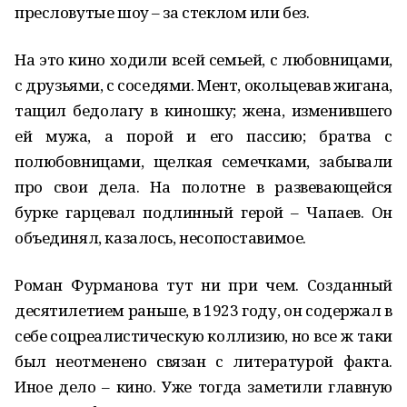
пресловутые шоу – за стеклом или без.
На это кино ходили всей семьей, с любовницами,
с друзьями, с соседями. Мент, окольцевав жигана,
тащил бедолагу в киношку; жена, изменившего
ей мужа, а порой и его пассию; братва с
полюбовницами, щелкая семечками, забывали
про свои дела. На полотне в развевающейся
бурке гарцевал подлинный герой – Чапаев. Он
объединял, казалось, несопоставимое.
Роман Фурманова тут ни при чем. Созданный
десятилетием раньше, в 1923 году, он содержал в
себе соцреалистическую коллизию, но все ж таки
был неотменено связан с литературой факта.
Иное дело – кино. Уже тогда заметили главную