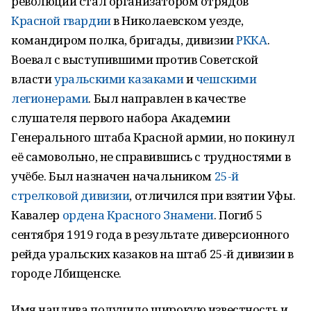
революции стал организатором отрядов
Красной гвардии
в Николаевском уезде,
командиром полка, бригады, дивизии
РККА
.
Воевал с выступившими против Советской
власти
уральскими казаками
и
чешскими
легионерами
. Был направлен в качестве
слушателя первого набора Академии
Генерального штаба Красной армии, но покинул
её самовольно, не справившись с трудностями в
учёбе. Был назначен начальником
25-й
стрелковой дивизии
, отличился при взятии Уфы.
Кавалер
ордена Красного Знамени
. Погиб 5
сентября 1919 года в результате диверсионного
рейда уральских казаков на штаб 25-й дивизии в
городе Лбищенске.
Имя начдива получило широкую известность и