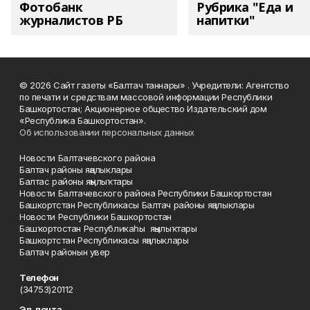
Фотобанк
Рубрика "Еда и
журналистов РБ
напитки"
© 2026 Сайт газеты «Балтач таннары» . Учредители: Агентство
по печати и средствам массовой информации Республики
Башкортостан; Акционерное общество Издательский дом
«Республика Башкортостан».
Об использовании персональных данных
Новости Балтачевского района
Балтач районы яңалыклары
Балтас районы яңылыҡтары
Новости Балтачевского района Республики Башкортостан
Башкортстан Республикасы Балтач районы яңалыклары
Новости Республики Башкортостан
Башҡортостан Республикаһы яңылыҡтары
Башкортстан Республикасы яңалыклары
Балтач районын увер
Телефон
(34753)20112
Эл. почта