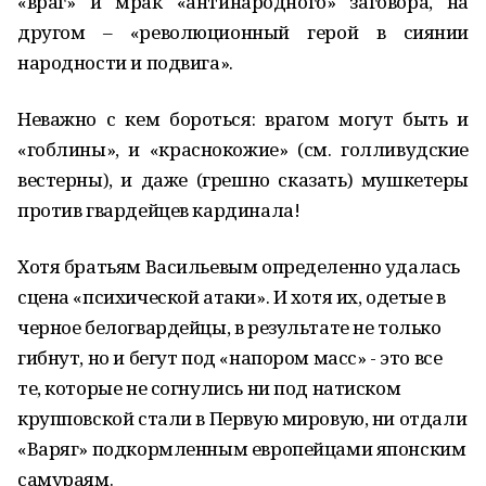
«враг» и мрак «антинародного» заговора, на
другом – «революционный герой в сиянии
народности и подвига».
Неважно с кем бороться: врагом могут быть и
«гоблины», и «краснокожие» (см. голливудские
вестерны), и даже (грешно сказать) мушкетеры
против гвардейцев кардинала!
Хотя братьям Васильевым определенно удалась
сцена «психической атаки». И хотя их, одетые в
черное белогвардейцы, в результате не только
гибнут, но и бегут под «напором масс» - это все
те, которые не согнулись ни под натиском
крупповской стали в Первую мировую, ни отдали
«Варяг» подкормленным европейцами японским
самураям.