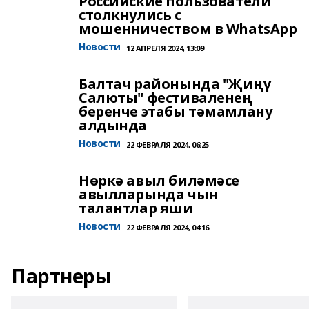
Российские пользователи
столкнулись с
мошенничеством в WhatsApp
Новости
12 АПРЕЛЯ 2024, 13:09
Балтач районында "Җиңү
Салюты" фестиваленең
беренче этабы тәмамлану
алдында
Новости
22 ФЕВРАЛЯ 2024, 06:25
Нөркә авыл биләмәсе
авылларында чын
талантлар яши
Новости
22 ФЕВРАЛЯ 2024, 04:16
Партнеры