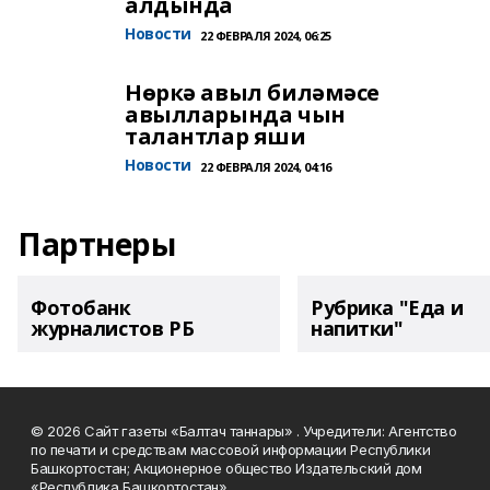
алдында
Новости
22 ФЕВРАЛЯ 2024, 06:25
Нөркә авыл биләмәсе
авылларында чын
талантлар яши
Новости
22 ФЕВРАЛЯ 2024, 04:16
Партнеры
Фотобанк
Рубрика "Еда и
журналистов РБ
напитки"
© 2026 Сайт газеты «Балтач таннары» . Учредители: Агентство
по печати и средствам массовой информации Республики
Башкортостан; Акционерное общество Издательский дом
«Республика Башкортостан».