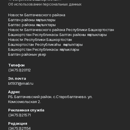
Об использовании персональных данных
Новости Балтачевского района
Балтач районы яңалыклары
Балтас районы яңылыҡтары
Новости Балтачевского района Республики Башкортостан
Башкортстан Республикасы Балтач районы яңалыклары
Новости Республики Башкортостан
Башҡортостан Республикаһы яңылыҡтары
Башкортстан Республикасы яңалыклары
Балтач районын увер
Телефон
(34753)20112
Эл. почта
bt1931@mail.ru
Адрес
РБ. Балтачевский район. с.Старобалтачево. ул.
Комсомольская 2.
Рекламная служба
(34753)21571
Редакция
(34753)21154