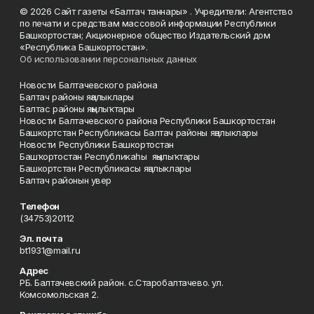
© 2026 Сайт газеты «Балтач таннары» . Учредители: Агентство
по печати и средствам массовой информации Республики
Башкортостан; Акционерное общество Издательский дом
«Республика Башкортостан».
Об использовании персональных данных
Новости Балтачевского района
Балтач районы яңалыклары
Балтас районы яңылыҡтары
Новости Балтачевского района Республики Башкортостан
Башкортстан Республикасы Балтач районы яңалыклары
Новости Республики Башкортостан
Башҡортостан Республикаһы яңылыҡтары
Башкортстан Республикасы яңалыклары
Балтач районын увер
Телефон
(34753)20112
Эл. почта
bt1931@mail.ru
Адрес
РБ. Балтачевский район. с.Старобалтачево. ул.
Комсомольская 2.