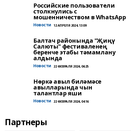
Российские пользователи
столкнулись с
мошенничеством в WhatsApp
Новости
12 АПРЕЛЯ 2024, 13:09
Балтач районында "Җиңү
Салюты" фестиваленең
беренче этабы тәмамлану
алдында
Новости
22 ФЕВРАЛЯ 2024, 06:25
Нөркә авыл биләмәсе
авылларында чын
талантлар яши
Новости
22 ФЕВРАЛЯ 2024, 04:16
Партнеры