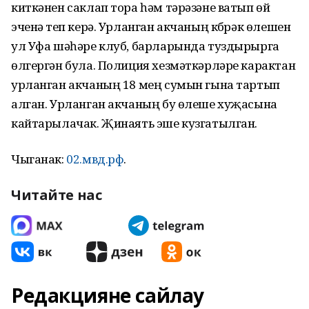
киткәнен саклап тора һәм тәрәзәне ватып өй
эченә үтеп керә. Урланган акчаның күбрәк өлешен
ул Уфа шәһәре клуб, барларында туздырырга
өлгергән була. Полиция хезмәткәрләре карактан
урланган акчаның 18 мең сумын гына тартып
алган. Урланган акчаның бу өлеше хуҗасына
кайтарылачак. Җинаять эше кузгатылган.
Чыганак:
02.мвд.рф
.
Читайте нас
Редакцияне сайлау