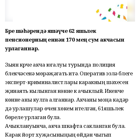
Бөре шәһәрендә яшәүче 62 яшьлек
пенсионерның өеннән 170 мең сум акчасын
урлаганнар.
Зыян күрүче акча югалуы турында полиция
бүлекчәсенә мөрәҗәгать итә. Оператив эзләү бүлеге
эксперт-криминалистлары каракның шәхесен
җинаять кылынган көнне үк ачыклый. Икенче
көнне аны кулга алганнар. Акчаны моңа кадәр
дә урлашулар өчен хөкем ителгән, 61яшьлек
бөреле урлаган була.
Ачыклануынча, акча шкафта сакланган була.
Карак йорт хуҗасыныңың өйдән чыгып