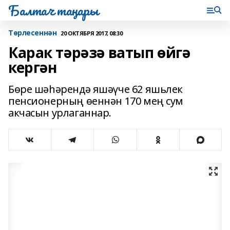
Балтач таңнары
Tөрлесеннән
20 ОКТЯБРЯ 2017, 08:30
Карак тәрәзә ватып өйгә
кергән
Бөре шәһәрендә яшәүче 62 яшьлек
пенсионерның өеннән 170 мең сум
акчасын урлаганнар.