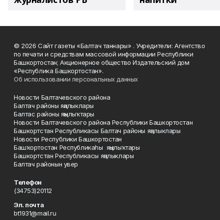
© 2026 Сайт газеты «Балтач таннары» . Учредители: Агентство
по печати и средствам массовой информации Республики
Башкортостан; Акционерное общество Издательский дом
«Республика Башкортостан».
Об использовании персональных данных
Новости Балтачевского района
Балтач районы яңалыклары
Балтас районы яңылыҡтары
Новости Балтачевского района Республики Башкортостан
Башкортстан Республикасы Балтач районы яңалыклары
Новости Республики Башкортостан
Башҡортостан Республикаһы яңылыҡтары
Башкортстан Республикасы яңалыклары
Балтач районын увер
Телефон
(34753)20112
Эл. почта
bt1931@mail.ru