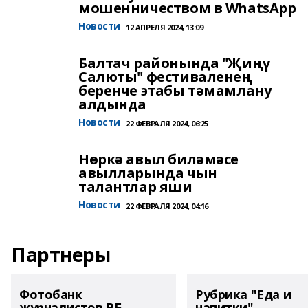
мошенничеством в WhatsApp
Новости
12 АПРЕЛЯ 2024, 13:09
Балтач районында "Җиңү
Салюты" фестиваленең
беренче этабы тәмамлану
алдында
Новости
22 ФЕВРАЛЯ 2024, 06:25
Нөркә авыл биләмәсе
авылларында чын
талантлар яши
Новости
22 ФЕВРАЛЯ 2024, 04:16
Партнеры
Фотобанк
Рубрика "Еда и
журналистов РБ
напитки"