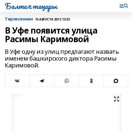
Балтач таңнары
Tөрлесеннән
15 АВГУСТА 2017, 13:33
В Уфе появится улица
Расимы Каримовой
В Уфе одну из улиц предлагают назвать
именем башкирского диктора Расимы
Каримовой.