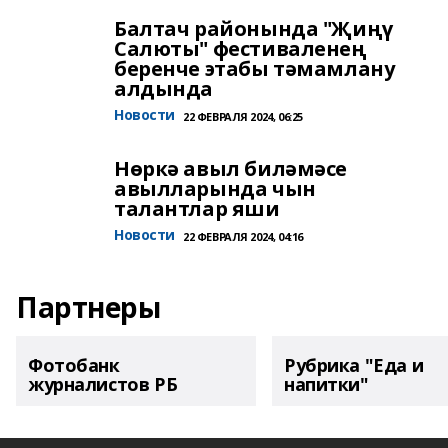
Балтач районында "Җиңү
Салюты" фестиваленең
беренче этабы тәмамлану
алдында
Новости
22 ФЕВРАЛЯ 2024, 06:25
Нөркә авыл биләмәсе
авылларында чын
талантлар яши
Новости
22 ФЕВРАЛЯ 2024, 04:16
Партнеры
Фотобанк
Рубрика "Еда и
журналистов РБ
напитки"