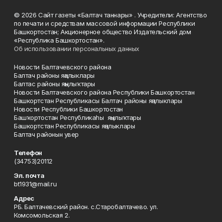
© 2026 Сайт газеты «Балтач таннары» . Учредители: Агентство
по печати и средствам массовой информации Республики
Башкортостан; Акционерное общество Издательский дом
«Республика Башкортостан».
Об использовании персональных данных
Новости Балтачевского района
Балтач районы яңалыклары
Балтас районы яңылыҡтары
Новости Балтачевского района Республики Башкортостан
Башкортстан Республикасы Балтач районы яңалыклары
Новости Республики Башкортостан
Башҡортостан Республикаһы яңылыҡтары
Башкортстан Республикасы яңалыклары
Балтач районын увер
Телефон
(34753)20112
Эл. почта
bt1931@mail.ru
Адрес
РБ. Балтачевский район. с.Старобалтачево. ул.
Комсомольская 2.