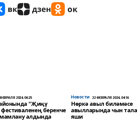
Новости
 ФЕВРАЛЯ 2024, 06:25
22 ФЕВРАЛЯ 2024, 04:16
районында "Җиңү
Нөркә авыл биләмәсе
 фестиваленең беренче
авылларында чын тала
әмамлану алдында
яши