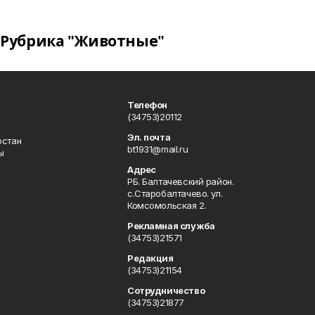
Рубрика "Животные"
Телефон
(34753)20112
Эл. почта
остан
bt1931@mail.ru
ы
Адрес
РБ. Балтачевский район.
с.Старобалтачево. ул.
Комсомольская 2.
Рекламная служба
(34753)21571
Редакция
(34753)21154
Сотрудничество
(34753)21877