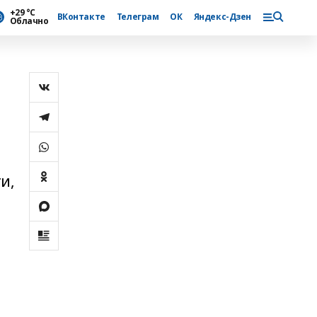
+29 °С
ВКонтакте
Телеграм
ОК
Яндекс-Дзен
Облачно
и,