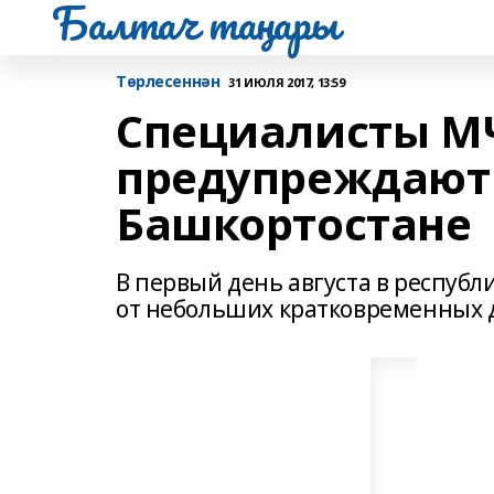
Балтач таңнары
Tөрлесеннән
31 ИЮЛЯ 2017, 13:59
Специалисты М
предупреждают 
Башкортостане
В первый день августа в респуб
от небольших кратковременных д