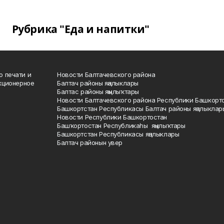
Рубрика "Еда и напитки"
о печати и
Новости Балтачевского района
кционерное
Балтач районы яңалыклары
Балтас районы яңылыҡтары
Новости Балтачевского района Республики Башкорт
Башкортстан Республикасы Балтач районы яңалыклар
Новости Республики Башкортостан
Башҡортостан Республикаһы яңылыҡтары
Башкортстан Республикасы яңалыклары
Балтач районын увер