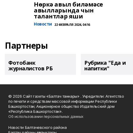
Нөркә авыл биләмәсе
авылларында чын
талантлар яши
Новости
22 ФЕВРАЛЯ 2024, 04:16
Партнеры
Фотобанк
Рубрика "Еда и
журналистов РБ
напитки"
© 2026 Сайт газеты «Балтач таннары» . Учредители: Агентство
по печати и средствам массовой информации Республики
Башкортостан; Акционерное общество Издательский дом
«Республика Башкортостан».
Об использовании персональных данных
Новости Балтачевского района
Балтач районы яңалыклары