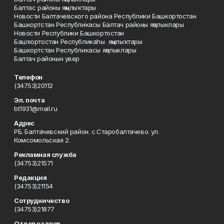
Балтас районы яңылыҡтары
Новости Балтачевского района Республики Башкортостан
Башкортстан Республикасы Балтач районы яңалыклары
Новости Республики Башкортостан
Башҡортостан Республикаһы яңылыҡтары
Башкортстан Республикасы яңалыклары
Балтач районын увер
Телефон
(34753)20112
Эл. почта
bt1931@mail.ru
Адрес
РБ. Балтачевский район. с.Старобалтачево. ул.
Комсомольская 2.
Рекламная служба
(34753)21571
Редакция
(34753)21154
Сотрудничество
(34753)21877
Отдел кадров