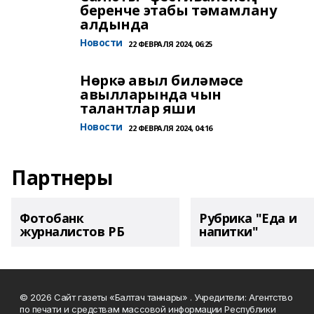
беренче этабы тәмамлану
алдында
Новости
22 ФЕВРАЛЯ 2024, 06:25
Нөркә авыл биләмәсе
авылларында чын
талантлар яши
Новости
22 ФЕВРАЛЯ 2024, 04:16
Партнеры
Фотобанк
Рубрика "Еда и
журналистов РБ
напитки"
© 2026 Сайт газеты «Балтач таннары» . Учредители: Агентство
по печати и средствам массовой информации Республики