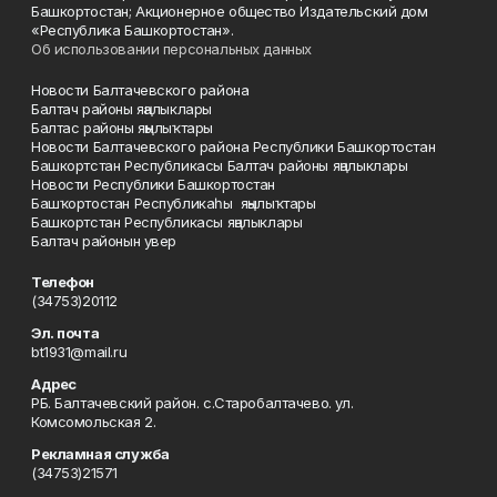
Башкортостан; Акционерное общество Издательский дом
«Республика Башкортостан».
Об использовании персональных данных
Новости Балтачевского района
Балтач районы яңалыклары
Балтас районы яңылыҡтары
Новости Балтачевского района Республики Башкортостан
Башкортстан Республикасы Балтач районы яңалыклары
Новости Республики Башкортостан
Башҡортостан Республикаһы яңылыҡтары
Башкортстан Республикасы яңалыклары
Балтач районын увер
Телефон
(34753)20112
Эл. почта
bt1931@mail.ru
Адрес
РБ. Балтачевский район. с.Старобалтачево. ул.
Комсомольская 2.
Рекламная служба
(34753)21571