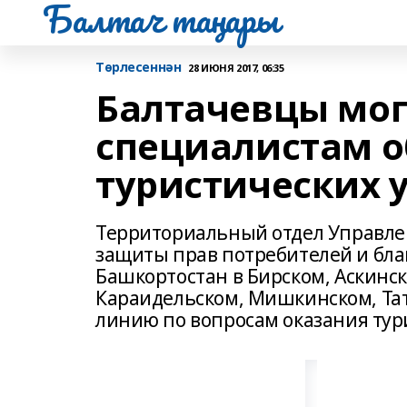
Балтач таңнары
Tөрлесеннән
28 ИЮНЯ 2017, 06:35
Балтачевцы мог
специалистам о
туристических у
Территориальный отдел Управлен
защиты прав потребителей и бла
Башкортостан в Бирском, Аскинск
Караидельском, Мишкинском, Та
линию по вопросам оказания тури