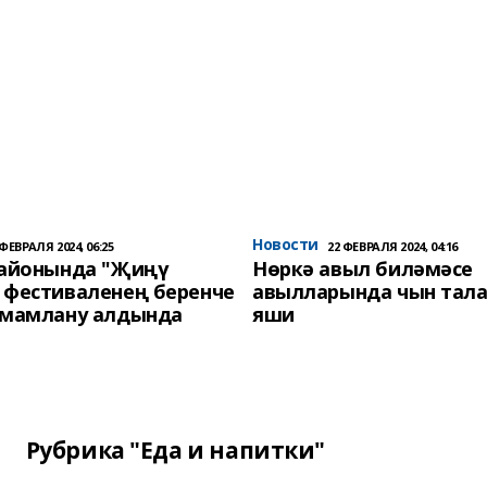
Новости
 ФЕВРАЛЯ 2024, 06:25
22 ФЕВРАЛЯ 2024, 04:16
районында "Җиңү
Нөркә авыл биләмәсе
 фестиваленең беренче
авылларында чын тала
әмамлану алдында
яши
Рубрика "Еда и напитки"