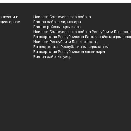
о печати и
Новости Балтачевского района
кционерное
Балтач районы яңалыклары
Балтас районы яңылыҡтары
Новости Балтачевского района Республики Башкорт
Башкортстан Республикасы Балтач районы яңалыклар
Новости Республики Башкортостан
Башҡортостан Республикаһы яңылыҡтары
Башкортстан Республикасы яңалыклары
Балтач районын увер