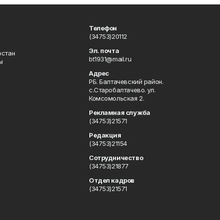
Телефон
(34753)20112
Эл. почта
остан
bt1931@mail.ru
ы
Адрес
РБ. Балтачевский район.
с.Старобалтачево. ул.
Комсомольская 2.
Рекламная служба
(34753)21571
Редакция
(34753)21154
Сотрудничество
(34753)21877
Отдел кадров
(34753)21571