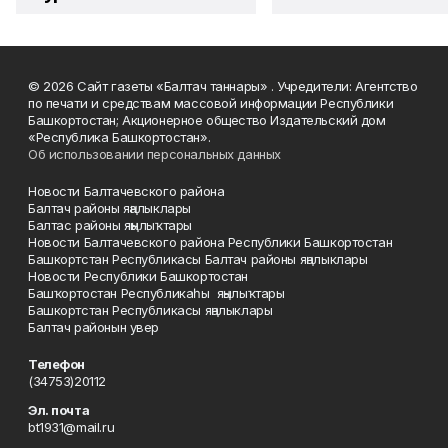
© 2026 Сайт газеты «Балтач таннары» . Учредители: Агентство
по печати и средствам массовой информации Республики
Башкортостан; Акционерное общество Издательский дом
«Республика Башкортостан».
Об использовании персональных данных
Новости Балтачевского района
Балтач районы яңалыклары
Балтас районы яңылыҡтары
Новости Балтачевского района Республики Башкортостан
Башкортстан Республикасы Балтач районы яңалыклары
Новости Республики Башкортостан
Башҡортостан Республикаһы яңылыҡтары
Башкортстан Республикасы яңалыклары
Балтач районын увер
Телефон
(34753)20112
Эл. почта
bt1931@mail.ru