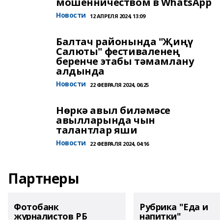
мошенничеством в WhatsApp
Новости
12 АПРЕЛЯ 2024, 13:09
Балтач районында "Җиңү
Салюты" фестиваленең
беренче этабы тәмамлану
алдында
Новости
22 ФЕВРАЛЯ 2024, 06:25
Нөркә авыл биләмәсе
авылларында чын
талантлар яши
Новости
22 ФЕВРАЛЯ 2024, 04:16
Партнеры
Фотобанк
Рубрика "Еда и
журналистов РБ
напитки"