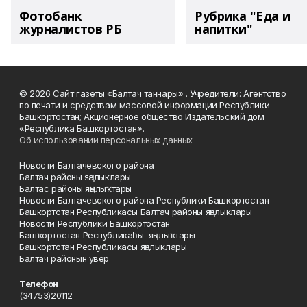
Фотобанк
Рубрика "Еда и
журналистов РБ
напитки"
© 2026 Сайт газеты «Балтач таннары» . Учредители: Агентство
по печати и средствам массовой информации Республики
Башкортостан; Акционерное общество Издательский дом
«Республика Башкортостан».
Об использовании персональных данных
Новости Балтачевского района
Балтач районы яңалыклары
Балтас районы яңылыҡтары
Новости Балтачевского района Республики Башкортостан
Башкортстан Республикасы Балтач районы яңалыклары
Новости Республики Башкортостан
Башҡортостан Республикаһы яңылыҡтары
Башкортстан Республикасы яңалыклары
Балтач районын увер
Телефон
(34753)20112