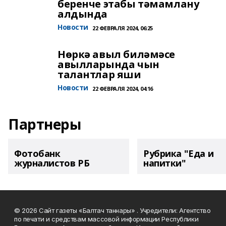
беренче этабы тәмамлану
алдында
Новости
22 ФЕВРАЛЯ 2024, 06:25
Нөркә авыл биләмәсе
авылларында чын
талантлар яши
Новости
22 ФЕВРАЛЯ 2024, 04:16
Партнеры
Фотобанк
Рубрика "Еда и
журналистов РБ
напитки"
© 2026 Сайт газеты «Балтач таннары» . Учредители: Агентство
по печати и средствам массовой информации Республики