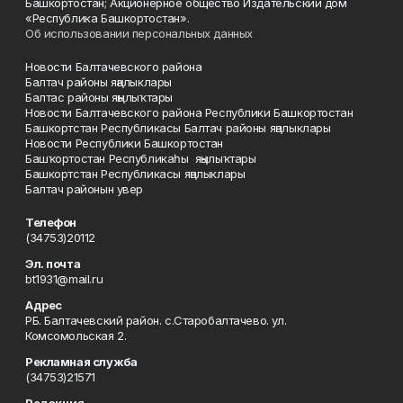
Башкортостан; Акционерное общество Издательский дом
«Республика Башкортостан».
Об использовании персональных данных
Новости Балтачевского района
Балтач районы яңалыклары
Балтас районы яңылыҡтары
Новости Балтачевского района Республики Башкортостан
Башкортстан Республикасы Балтач районы яңалыклары
Новости Республики Башкортостан
Башҡортостан Республикаһы яңылыҡтары
Башкортстан Республикасы яңалыклары
Балтач районын увер
Телефон
(34753)20112
Эл. почта
bt1931@mail.ru
Адрес
РБ. Балтачевский район. с.Старобалтачево. ул.
Комсомольская 2.
Рекламная служба
(34753)21571