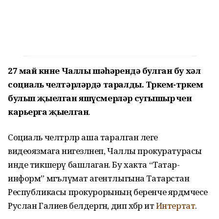
27 май көнне Чаллы шәһәрендә булган бу хәл
социаль челтәрләрдә таралды. Төркем-төркем
булып җыелган яшүсмерләр сугышыр өчен
карьерга җыелган
.
Социаль челтәрләр аша таралган әлеге
видеоязмага нигезләнеп, Чаллы прокуратурасы
инде тикшерү башлаган. Бу хакта “Татар-
информ” мәгълүмат агентлыгына Татарстан
Республикасы прокурорының беренче ярдәмчесе
Руслан Галиев белдергән, дип хәбәр итә
Интертат
.