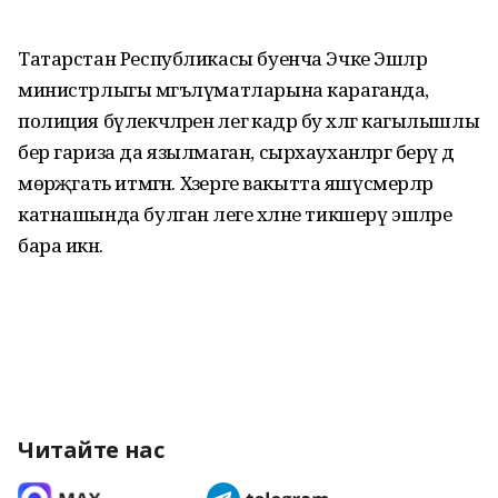
Татарстан Республикасы буенча Эчке Эшләр
министрлыгы мәгълүматларына караганда,
полиция бүлекчәләренә әлегә кадәр бу хәлгә кагылышлы
бер гариза да язылмаган, сырхауханәләргә берәү дә
мөрәҗәгать итмәгән. Хәзерге вакытта яшүсмерләр
катнашында булган әлеге хәлне тикшерү эшләре
бара икән.
Читайте нас