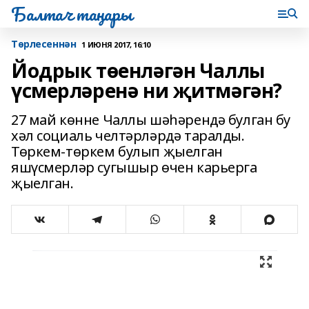
Балтач таңнары
Tөрлесеннән
1 ИЮНЯ 2017, 16:10
Йодрык төенләгән Чаллы
үсмерләренә ни җитмәгән?
27 май көнне Чаллы шәһәрендә булган бу
хәл социаль челтәрләрдә таралды.
Төркем-төркем булып җыелган
яшүсмерләр сугышыр өчен карьерга
җыелган.