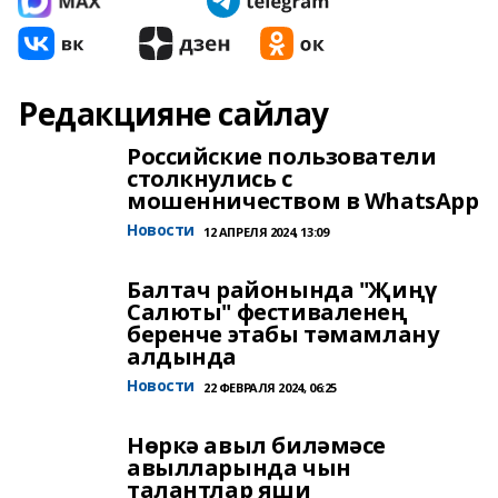
Редакцияне сайлау
Российские пользователи
столкнулись с
мошенничеством в WhatsApp
Новости
12 АПРЕЛЯ 2024, 13:09
Балтач районында "Җиңү
Салюты" фестиваленең
беренче этабы тәмамлану
алдында
Новости
22 ФЕВРАЛЯ 2024, 06:25
Нөркә авыл биләмәсе
авылларында чын
талантлар яши