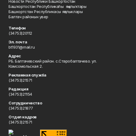
Новости Республики Башкортостан
Башҡортостан Республикаһы яңылыҡтары
Башкортстан Республикасы яңалыклары
Балтач районын увер
Телефон
(34753)20112
Эл. почта
bt1931@mail.ru
Адрес
РБ. Балтачевский район. с.Старобалтачево. ул.
Комсомольская 2.
Рекламная служба
(34753)21571
Редакция
(34753)21154
Сотрудничество
(34753)21877
Отдел кадров
(34753)21571