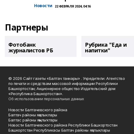
Новости
22 ФЕВРАЛЯ 2024, 04:16
Партнеры
Фотобанк
Рубрика "Еда и
журналистов РБ
напитки"
© 2026 Сайт газеты «Балтач таннары» . Учредители: Агентство
по печати и средствам массовой информации Республики
Башкортостан; Акционерное общество Издательский дом
«Республика Башкортостан».
Об использовании персональных данных
Новости Балтачевского района
Балтач районы яңалыклары
Балтас районы яңылыҡтары
Новости Балтачевского района Республики Башкортостан
Башкортстан Республикасы Балтач районы яңалыклары