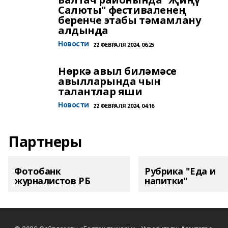
Салюты" фестиваленең
беренче этабы тәмамлану
алдында
Новости
22 ФЕВРАЛЯ 2024, 06:25
Нөркә авыл биләмәсе
авылларында чын
талантлар яши
Новости
22 ФЕВРАЛЯ 2024, 04:16
Партнеры
Фотобанк
Рубрика "Еда и
журналистов РБ
напитки"