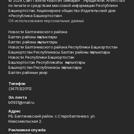
© 2026 Сайт газеты «Балтач таннары» . Учредители: Агентство
по печати и средствам массовой информации Республики
Башкортостан; Акционерное общество Издательский дом
«Республика Башкортостан».
Об использовании персональных данных
Новости Балтачевского района
Балтач районы яңалыклары
Балтас районы яңылыҡтары
Новости Балтачевского района Республики Башкортостан
Башкортстан Республикасы Балтач районы яңалыклары
Новости Республики Башкортостан
Башҡортостан Республикаһы яңылыҡтары
Башкортстан Республикасы яңалыклары
Балтач районын увер
Телефон
(34753)20112
Эл. почта
bt1931@mail.ru
Адрес
РБ. Балтачевский район. с.Старобалтачево. ул.
Комсомольская 2.
Рекламная служба