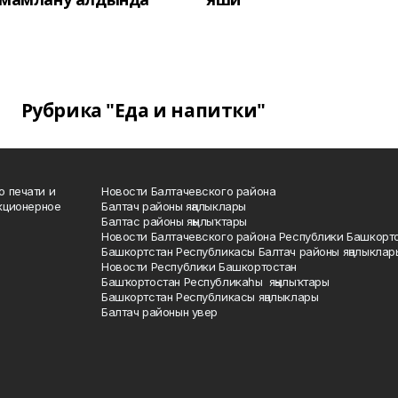
Рубрика "Еда и напитки"
о печати и
Новости Балтачевского района
кционерное
Балтач районы яңалыклары
Балтас районы яңылыҡтары
Новости Балтачевского района Республики Башкорт
Башкортстан Республикасы Балтач районы яңалыклар
Новости Республики Башкортостан
Башҡортостан Республикаһы яңылыҡтары
Башкортстан Республикасы яңалыклары
Балтач районын увер