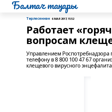
Балтач таңнары
Tөрлесеннән
6 МАЯ 2017, 15:52
Работает «горяч
вопросам клеще
Управлением Роспотребнадзора по 
телефону в 8 800 100 47 67 орга
клещевого вирусного энцефалита