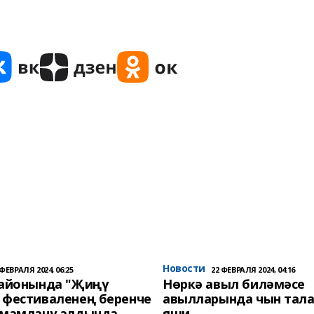
Новости
 ФЕВРАЛЯ 2024, 06:25
22 ФЕВРАЛЯ 2024, 04:16
районында "Җиңү
Нөркә авыл биләмәсе
 фестиваленең беренче
авылларында чын тала
әмамлану алдында
яши