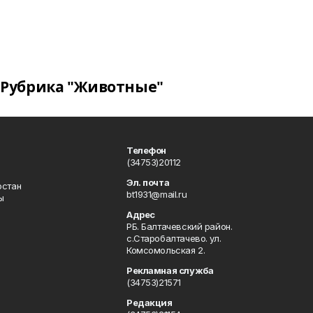
Рубрика "Животные"
Телефон
(34753)20112
Эл. почта
остан
bt1931@mail.ru
ы
Адрес
РБ. Балтачевский район.
с.Старобалтачево. ул.
Комсомольская 2.
Рекламная служба
(34753)21571
Редакция