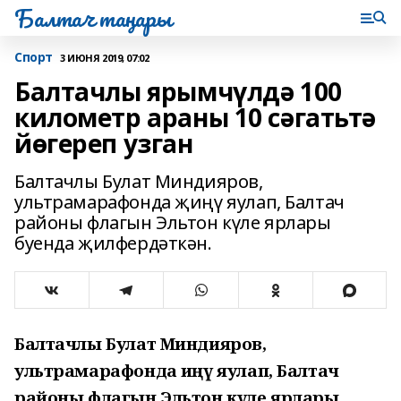
Балтач таңнары
Спорт
3 ИЮНЯ 2019, 07:02
Балтачлы ярымчүлдә 100
километр араны 10 сәгатьтә
йөгереп узган
Балтачлы Булат Миндияров,
ультрамарафонда җиңү яулап, Балтач
районы флагын Эльтон күле ярлары
буенда җилфердәткән.
Балтачлы Булат Миндияров,
ультрамарафонда җиңү яулап, Балтач
районы флагын Эльтон күле ярлары