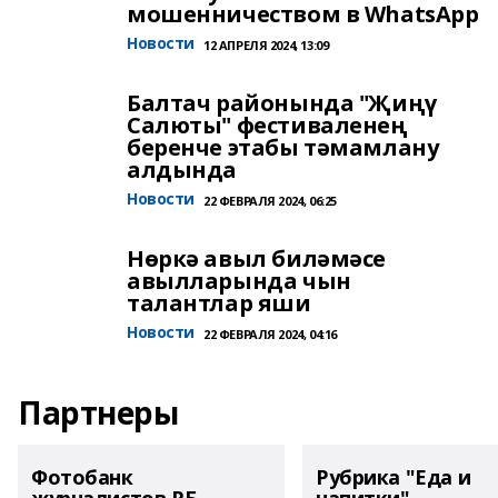
мошенничеством в WhatsApp
Новости
12 АПРЕЛЯ 2024, 13:09
Балтач районында "Җиңү
Салюты" фестиваленең
беренче этабы тәмамлану
алдында
Новости
22 ФЕВРАЛЯ 2024, 06:25
Нөркә авыл биләмәсе
авылларында чын
талантлар яши
Новости
22 ФЕВРАЛЯ 2024, 04:16
Партнеры
Фотобанк
Рубрика "Еда и