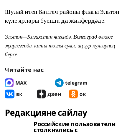
Шулай итеп Балтач районы флагы Эльтон
күле ярлары буенда да җилфердәде.
Эльтон—Казахстан чигендә, Волгоград өлкәсе
җирлегендә, каты тозлы сулы, иң зур күлләрнең
берсе.
Читайте нас
Редакцияне сайлау
Российские пользователи
столкнулись с