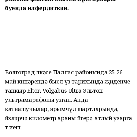
буенда җилфердәткән.
Волгоград өлкәсе Паллас районында 25-26
май көннәрендә быел үз тарихында җиденче
тапкыр Elton Volgabus Ultra Эльтон
ультрамарафоны узган. Анда
катнашучылар, ярымчүл шартларында,
йөзләрчә километр араны йөгерә-атлый узарга
т иеш.