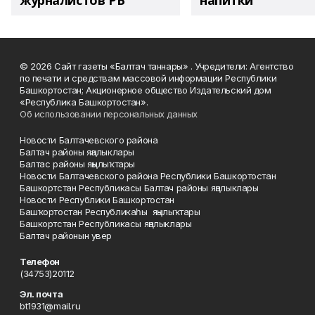
журналистов РБ
напитки"
© 2026 Сайт газеты «Балтач таннары» . Учредители: Агентство
по печати и средствам массовой информации Республики
Башкортостан; Акционерное общество Издательский дом
«Республика Башкортостан».
Об использовании персональных данных
Новости Балтачевского района
Балтач районы яңалыклары
Балтас районы яңылыҡтары
Новости Балтачевского района Республики Башкортостан
Башкортстан Республикасы Балтач районы яңалыклары
Новости Республики Башкортостан
Башҡортостан Республикаһы яңылыҡтары
Башкортстан Республикасы яңалыклары
Балтач районын увер
Телефон
(34753)20112
Эл. почта
bt1931@mail.ru