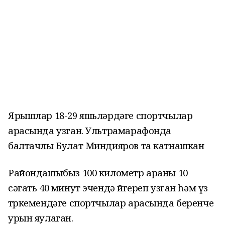
Ярышлар 18-29 яшьләрдәге спортчылар
арасында узган. Ультрамарафонда
балтачлы Булат Миндияров та катнашкан
Райондашыбыз 100 километр араны 10
сәгать 40 минут эчендә йөгереп узган һәм үз
төркемендәге спортчылар арасында беренче
урын яулаган.