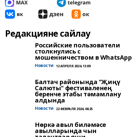
Редакцияне сайлау
Российские пользователи
столкнулись с
мошенничеством в WhatsApp
Новости
12 АПРЕЛЯ 2024, 13:09
Балтач районында "Җиңү
Салюты" фестиваленең
беренче этабы тәмамлану
алдында
Новости
22 ФЕВРАЛЯ 2024, 06:25
Нөркә авыл биләмәсе
авылларында чын
талантлар яши