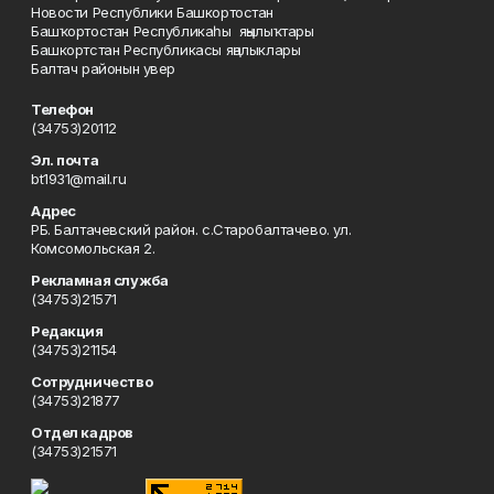
Новости Республики Башкортостан
Башҡортостан Республикаһы яңылыҡтары
Башкортстан Республикасы яңалыклары
Балтач районын увер
Телефон
(34753)20112
Эл. почта
bt1931@mail.ru
Адрес
РБ. Балтачевский район. с.Старобалтачево. ул.
Комсомольская 2.
Рекламная служба
(34753)21571
Редакция
(34753)21154
Сотрудничество
(34753)21877
Отдел кадров
(34753)21571