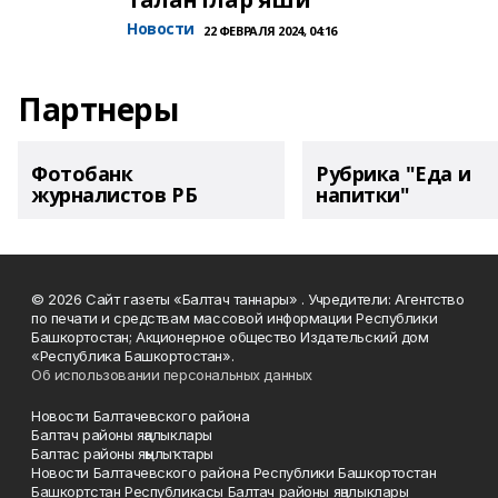
Новости
22 ФЕВРАЛЯ 2024, 04:16
Партнеры
Фотобанк
Рубрика "Еда и
журналистов РБ
напитки"
© 2026 Сайт газеты «Балтач таннары» . Учредители: Агентство
по печати и средствам массовой информации Республики
Башкортостан; Акционерное общество Издательский дом
«Республика Башкортостан».
Об использовании персональных данных
Новости Балтачевского района
Балтач районы яңалыклары
Балтас районы яңылыҡтары
Новости Балтачевского района Республики Башкортостан
Башкортстан Республикасы Балтач районы яңалыклары