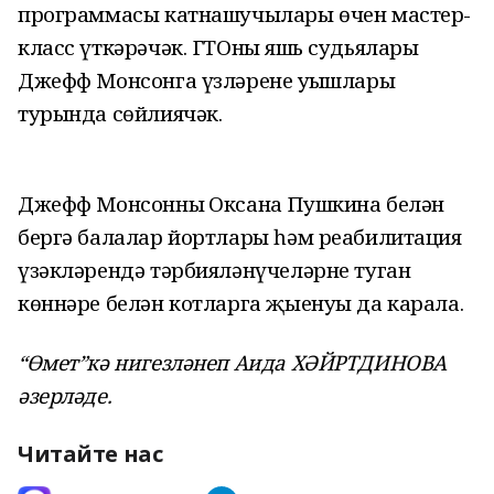
программасы катнашучылары өчен мастер-
класс үткәрәчәк. ГТОның яшь судьялары
Джефф Монсонга үзләренең уңышлары
турында сөйлиячәк.
Джефф Монсонның Оксана Пушкина белән
бергә балалар йортлары һәм реабилитация
үзәкләрендә тәрбияләнүчеләрне туган
көннәре белән котларга җыенуы да карала.
“Өмет”кә нигезләнеп Аида ХӘЙРТДИНОВА
әзерләде.
Читайте нас