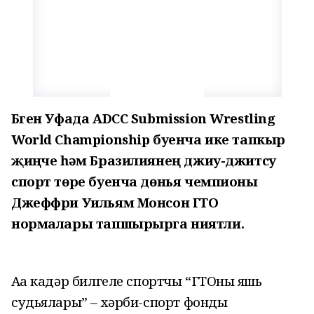
Бүген Уфада ADCC Submission Wrestling
World Championship буенча ике тапкыр
җиңүче һәм Бразилиянең джиу-джитсу
спорт төре буенча дөнья чемпионы
Джеффри Уильям Монсон ГТО
нормалары тапшырырга ниятли.
Аңа кадәр билгеле спортчы “ГТОның яшь
судьялары” – хәрби-спорт фонды