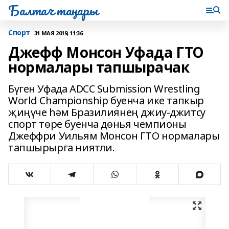
Балтач таңнары
Спорт
31 МАЯ 2019, 11:36
Джефф Монсон Уфада ГТО
нормалары тапшырачак
Бүген Уфада ADCC Submission Wrestling
World Championship буенча ике тапкыр
җиңүче һәм Бразилиянең джиу-джитсу
спорт төре буенча дөнья чемпионы
Джеффри Уильям Монсон ГТО нормалары
тапшырырга ниятли.