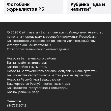
Фотобанк
Рубрика "Еда и
журналистов РБ
напитки"
© 2026 Сайт газеты «Балтач таннары» . Учредители: Агентство
по печати и средствам массовой информации Республики
Башкортостан; Акционерное общество Издательский дом
«Республика Башкортостан».
Об использовании персональных данных
Новости Балтачевского района
Балтач районы яңалыклары
Балтас районы яңылыҡтары
Новости Балтачевского района Республики Башкортостан
Башкортстан Республикасы Балтач районы яңалыклары
Новости Республики Башкортостан
Башҡортостан Республикаһы яңылыҡтары
Башкортстан Республикасы яңалыклары
Балтач районын увер
Телефон
(34753)20112