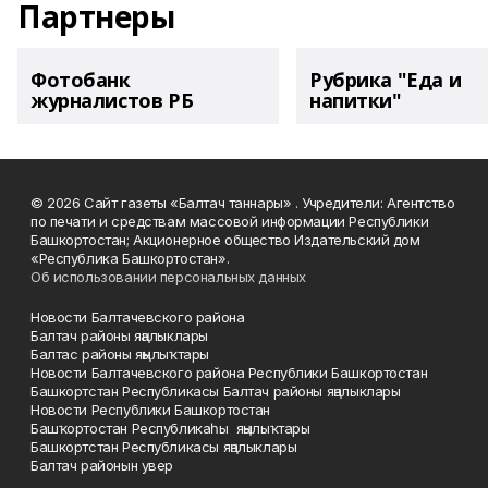
Партнеры
Фотобанк
Рубрика "Еда и
журналистов РБ
напитки"
© 2026 Сайт газеты «Балтач таннары» . Учредители: Агентство
по печати и средствам массовой информации Республики
Башкортостан; Акционерное общество Издательский дом
«Республика Башкортостан».
Об использовании персональных данных
Новости Балтачевского района
Балтач районы яңалыклары
Балтас районы яңылыҡтары
Новости Балтачевского района Республики Башкортостан
Башкортстан Республикасы Балтач районы яңалыклары
Новости Республики Башкортостан
Башҡортостан Республикаһы яңылыҡтары
Башкортстан Республикасы яңалыклары
Балтач районын увер