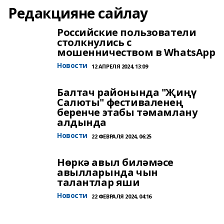
Редакцияне сайлау
Российские пользователи
столкнулись с
мошенничеством в WhatsApp
Новости
12 АПРЕЛЯ 2024, 13:09
Балтач районында "Җиңү
Салюты" фестиваленең
беренче этабы тәмамлану
алдында
Новости
22 ФЕВРАЛЯ 2024, 06:25
Нөркә авыл биләмәсе
авылларында чын
талантлар яши
Новости
22 ФЕВРАЛЯ 2024, 04:16