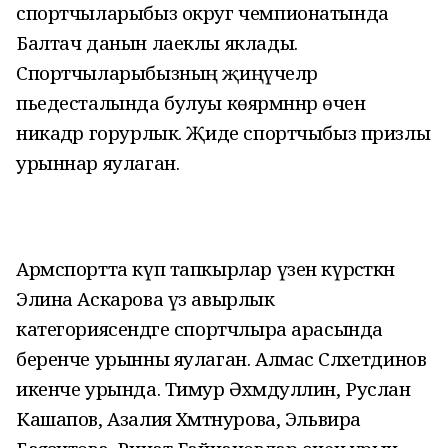
спортчыларыбыз округ чемпионатында
Балтач данын лаеклы яклады.
Спортчыларыбызның җиңүчеләр
пьедесталында булуы көярмәннәр өчен
никадәр горурлык. Җиде спортчыбыз призлы
урыннар яулаган.
Армспортта күп тапкырлар үзен күрсәткән
Элина Аскарова үз авырлык
категориясендәге спортчлыра арасында
беренче урынны яулаган. Алмас Сәләхетдинов
икенче урында. Тимур Әхмәдуллин, Руслан
Кашапов, Азалия Хәмәтнурова, Эльвира