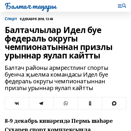
Балтач таңнары
Спорт
9 ДЕКАБРЯ 2018, 13:48
Балтачлылар Идел буе
федераль округы
чемпионатыннан призлы
урыннар яулап кайтты
Балтач районы армрестлинг спорты
буенча җыелма командасы Идел буе
федераль округы чемпионатыннан
призлы урыннар яулап кайтты
8-9 декабрь көннәрендә Пермь шәһәре
Сухарев спорт комплексында