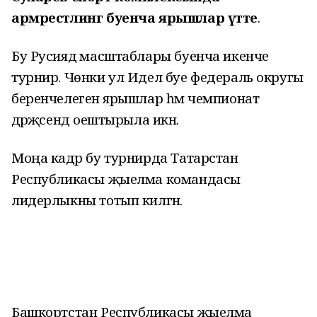
армрестлинг буенча ярышлар үтте
.
Бу Русиядә масштаблары буенча икенче
турнир. Чөнки ул Идел буе федераль округы
беренчелегенә ярышлар һәм чемпионат
дәрәҗәсендә оештырыла икән.
Моңа кадәр бу турнирда Татарстан
Республикасы җыелма командасы
лидерлыкны тотып килгән.
Башкортстан Республикасы җыелма