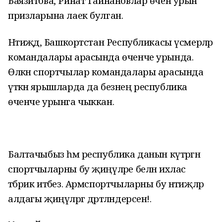
Баязитова, Ринат Гайнановлар өчен урын
призларына лаек булган.
Нәтиҗәдә, Башкортстан Республикасы үсмерләр
командалары арасында өченче урында.
Өлкән спортчылар командалары арасында
үткән ярышларда да безнең республика
өченче урынга чыккан.
Балтачыбыз һәм республика данын күтәргән
спортчыларны бу җиңүләре белән ихлас
тәбрик итәбез. Армспортчыларны бу нәтиҗләр
алдагы җиңүләргә дәртләндерсен!.