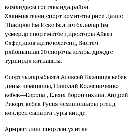
командасы составында,район
Хакимиятенең спорт комитеты рәисе Данис
Шакиров һәм Иске Балтач балалар һәм
үсмерләр спорт мәктәбе директоры Айваз
Сафединов җитәкчелегендә, Балтач
районыннан 20 спортчы югары дәрәҗәдәге
турнирда катнашты.
Спортчыларыбызга Алексей Казанцев кебек
дөнья чемпионы, Николай Колесниченко
кебек—Европа , Елена Ворончихина, Андрей
Рикерт кебек Русия чемпионнары рәтендә
көчләрен сынарга туры килде.
Армрестлинг спортын үз иткән