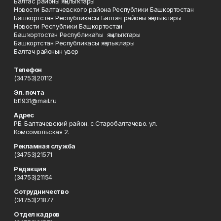
Балтас районы яңылыҡтары
Новости Балтачевского района Республики Башкортостан
Башкортстан Республикасы Балтач районы яңалыклары
Новости Республики Башкортостан
Башҡортостан Республикаһы яңылыҡтары
Башкортстан Республикасы яңалыклары
Балтач районын увер
Телефон
(34753)20112
Эл. почта
bt1931@mail.ru
Адрес
РБ. Балтачевский район. с.Старобалтачево. ул.
Комсомольская 2.
Рекламная служба
(34753)21571
Редакция
(34753)21154
Сотрудничество
(34753)21877
Отдел кадров