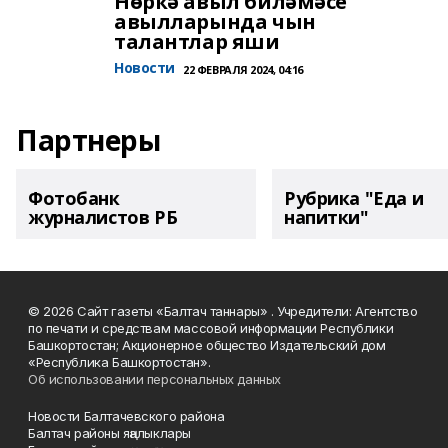
Нөркә авыл биләмәсе
авылларында чын
талантлар яши
Новости
22 ФЕВРАЛЯ 2024, 04:16
Партнеры
Фотобанк
Рубрика "Еда и
журналистов РБ
напитки"
© 2026 Сайт газеты «Балтач таннары» . Учредители: Агентство
по печати и средствам массовой информации Республики
Башкортостан; Акционерное общество Издательский дом
«Республика Башкортостан».
Об использовании персональных данных
Новости Балтачевского района
Балтач районы яңалыклары