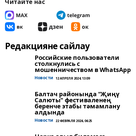
Читайте нас
Редакцияне сайлау
Российские пользователи
столкнулись с
мошенничеством в WhatsApp
Новости
12 АПРЕЛЯ 2024, 13:09
Балтач районында "Җиңү
Салюты" фестиваленең
беренче этабы тәмамлану
алдында
Новости
22 ФЕВРАЛЯ 2024, 06:25