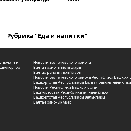
Рубрика "Еда и напитки"
о печати и
Новости Балтачевского района
кционерное
Балтач районы яңалыклары
Балтас районы яңылыҡтары
Новости Балтачевского района Республики Башкорт
Башкортстан Республикасы Балтач районы яңалыклар
Новости Республики Башкортостан
Башҡортостан Республикаһы яңылыҡтары
Башкортстан Республикасы яңалыклары
Балтач районын увер