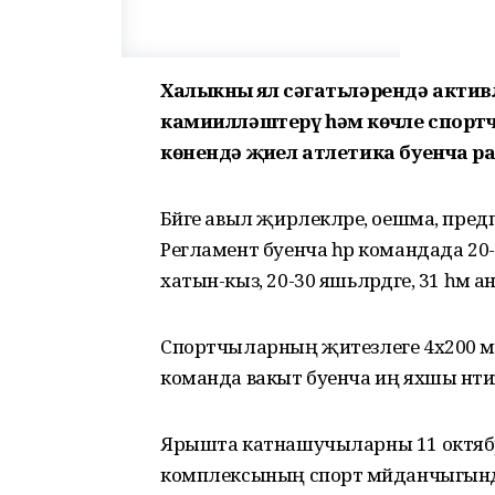
Халыкның ял сәгатьләрендә акти
камиилләштерү һәм көчле спорт
көнендә җиңел атлетика буенча 
Бәйге авыл җирлекләре, оешма, пре
Регламент буенча һәр командада 20-30
хатын-кыз, 20-30 яшьләрдәге, 31 һәм а
Спортчыларның җитезлеге 4х200 м
команда вакыт буенча иң яхшы нәтиҗә 
Ярышта катнашучыларны 11 октябр
комплексының спорт мәйданчыгында кө