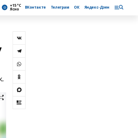
+15 °С
ВКонтакте
Телеграм
ОК
Яндекс-Дзен
Ясно
у
к.