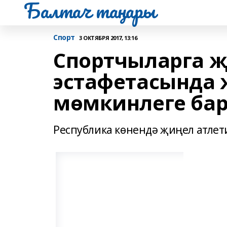
Балтач таңнары
Спорт
3 ОКТЯБРЯ 2017, 13:16
Спортчыларга җ
эстафетасында 
мөмкинлеге ба
Республика көнендә җиңел атле