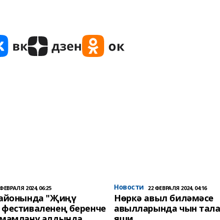
Новости
 ФЕВРАЛЯ 2024, 06:25
22 ФЕВРАЛЯ 2024, 04:16
районында "Җиңү
Нөркә авыл биләмәсе
 фестиваленең беренче
авылларында чын тала
әмамлану алдында
яши