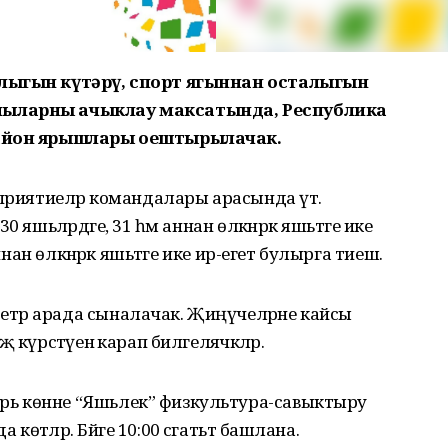
влыгын күтәрү, спорт ягыннан осталыгын
чыларны ачыклау максатында, Республика
район ярышлары оештырылачак.
дприятиеләр командалары арасында үтә.
 яшьләрдәге, 31 һәм аннан өлкәнрәк яшьтәге ике
ннан өлкәнрәк яшьтәге ике ир-егет булырга тиеш.
етр арада сыналачак. Җиңүчеләрне кайсы
күрсәтүенә карап билгеләячәкләр.
ь көнне “Яшьлек” физкультура-савыктыру
тәләр. Бәйге 10:00 сәгатьтә башлана.