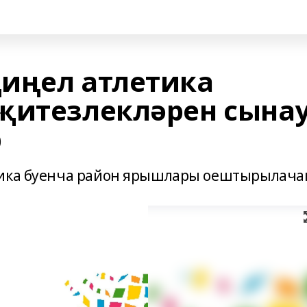
иңел атлетика
җитезлекләрен сына
р
тика буенча район ярышлары оештырылача