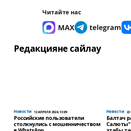
Читайте нас
Редакцияне сайлау
Новости
Новости
12 АПРЕЛЯ 2024, 13:09
22
Российские пользователи
Балтач 
столкнулись с мошенничеством
Салюты"
в WhatsApp
этабы т