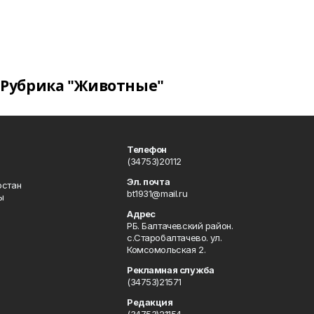
Рубрика "Животные"
Телефон
(34753)20112
Эл. почта
остан
bt1931@mail.ru
ы
Адрес
РБ. Балтачевский район.
с.Старобалтачево. ул.
Комсомольская 2.
Рекламная служба
(34753)21571
Редакция