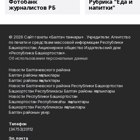
Фотобанк
Рубрика "Еда и
журналистов РБ
напитки"
© 2026 Сайт газеты «Балтач таннары» . Учредители: Агентство
по печати и средствам массовой информации Республики
Башкортостан; Акционерное общество Издательский дом
«Республика Башкортостан».
Об использовании персональных данных
Новости Балтачевского района
Балтач районы яңалыклары
Балтас районы яңылыҡтары
Новости Балтачевского района Республики Башкортостан
Башкортстан Республикасы Балтач районы яңалыклары
Новости Республики Башкортостан
Башҡортостан Республикаһы яңылыҡтары
Башкортстан Республикасы яңалыклары
Балтач районын увер
Телефон
(34753)20112
Эл. почта