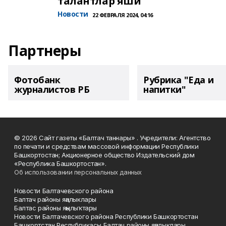
талантлар яши
Новости
22 ФЕВРАЛЯ 2024, 04:16
Партнеры
Фотобанк
Рубрика "Еда и
журналистов РБ
напитки"
© 2026 Сайт газеты «Балтач таннары» . Учредители: Агентство
по печати и средствам массовой информации Республики
Башкортостан; Акционерное общество Издательский дом
«Республика Башкортостан».
Об использовании персональных данных
Новости Балтачевского района
Балтач районы яңалыклары
Балтас районы яңылыҡтары
Новости Балтачевского района Республики Башкортостан
Башкортстан Республикасы Балтач районы яңалыклары