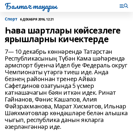
Балтач таңнары
Спорт
6 ДЕКАБРЯ 2016, 12:21
Һава шартлары көйсезлеге
ярышларны кичектерде
7— 10 декабрь көннәрендә Татарстан
Республикасының Түбән Кама шәһәрендә
армспорт буенча Идел буе Федераль округ
Чемпионаты үтәргә тиеш иде. Анда
безнең районнан тренер Айваз
Сафетдинов озатуында 5 үсмер
катнашачагын бәян иткән идек. Ринат
Гайнанов, Фәнис Кашапов, Алия
Фәйзрахманова, Марат Хисмәтов, Ильнар
Шәяхмәтовлар көндәшләре белән алышка
чыгып, республика данын якларга
әзерләнгәннәр иде.