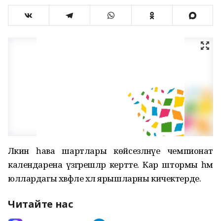
Ләкин һава шартлары көйсезләнүе чемпионат
календарена үзгәрешләр кертте. Кар штормы һәм
юллардагы хәвфле хәл ярышларны кичектерде.
Читайте нас