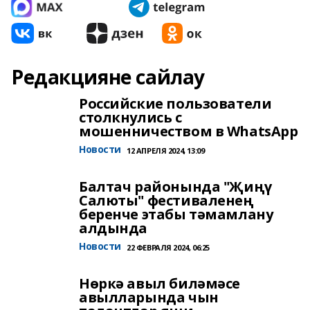
Редакцияне сайлау
Российские пользователи
столкнулись с
мошенничеством в WhatsApp
Новости
12 АПРЕЛЯ 2024, 13:09
Балтач районында "Җиңү
Салюты" фестиваленең
беренче этабы тәмамлану
алдында
Новости
22 ФЕВРАЛЯ 2024, 06:25
Нөркә авыл биләмәсе
авылларында чын