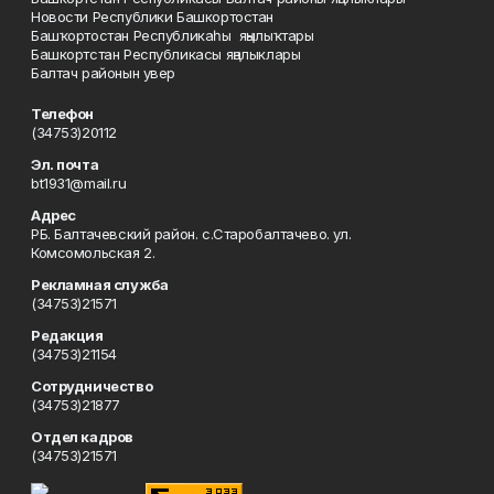
Новости Республики Башкортостан
Башҡортостан Республикаһы яңылыҡтары
Башкортстан Республикасы яңалыклары
Балтач районын увер
Телефон
(34753)20112
Эл. почта
bt1931@mail.ru
Адрес
РБ. Балтачевский район. с.Старобалтачево. ул.
Комсомольская 2.
Рекламная служба
(34753)21571
Редакция
(34753)21154
Сотрудничество
(34753)21877
Отдел кадров
(34753)21571