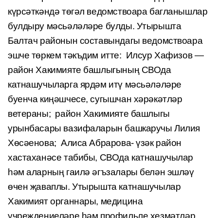
күрсәткәндә төгәл ведомствоара багланышлар
булдыру мәсьәләләре булды.
Утырышта
Балтач районын составындагы ведомствоара
эшче төркем тәкъдим итте
:
Илсур Хафизов —
район Хакимияте башлыгының СВОда
катнашучыларга ярдәм итү мәсьәләләре
буенча киңәшчесе
, сугышчан
хәрәкәтләр
ветераны
;
район Хакимияте башлыгы
урынбасары вазифаларын башкаручы Лилия
Хөсәенова
;
Алиса Абрарова- үзәк район
хастаханәсе табибы, СВОда катнашучылар
һәм аларның гаилә әгъзалары белән эшләү
өчен җаваплы.
Утырышта
катнашучылар
Хакимият органнары, медицина
учреждениеләре һәм
профильле
хезмәтләр