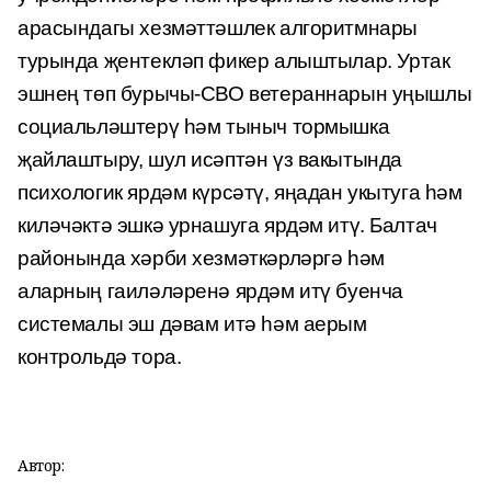
арасындагы хезмәттәшлек алгоритмнары
турында җентекләп
фикер алыштылар
.
Уртак
эшнең төп бурычы-СВО ветераннарын уңышлы
социальләштерү һәм тыныч тормышка
җайлаштыру, шул исәптән үз вакытында
психологик ярдәм күрсәтү, яңадан укытуга һәм
киләчәктә эшкә урнашуга ярдәм итү.
Балтач
районында хәрби хезмәткәрләргә һәм
аларның гаиләләренә
ярдәм итү буенча
системалы
эш
дәвам итә һәм аерым
контрольдә тора.
Автор: