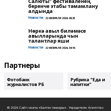
Салюты" фестиваленең
беренче этабы тәмамлану
алдында
Новости
22 ФЕВРАЛЯ 2024, 06:25
Нөркә авыл биләмәсе
авылларында чын
талантлар яши
Новости
22 ФЕВРАЛЯ 2024, 04:16
Партнеры
Фотобанк
Рубрика "Еда и
журналистов РБ
напитки"
© 2026 Сайт газеты «Балтач таннары» . Учредители: Агентство