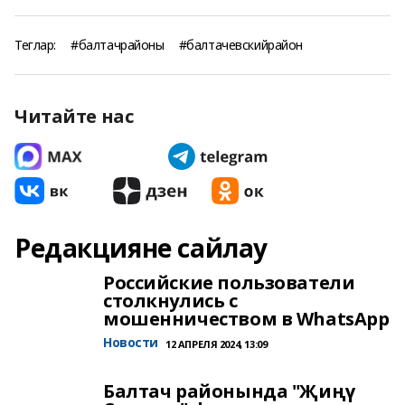
Теглар:
#балтачрайоны
#балтачевскийрайон
Читайте нас
Редакцияне сайлау
Российские пользователи
столкнулись с
мошенничеством в WhatsApp
Новости
12 АПРЕЛЯ 2024, 13:09
Балтач районында "Җиңү