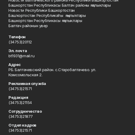
Новости Балтачевского района Республики Башкортостан
Башкортстан Республикасы Балтач районы яңалыклары
Новости Республики Башкортостан
Башҡортостан Республикаһы яңылыҡтары
Башкортстан Республикасы яңалыклары
Балтач районын увер
Телефон
(34753)20112
Эл. почта
bt1931@mail.ru
Адрес
РБ. Балтачевский район. с.Старобалтачево. ул.
Комсомольская 2.
Рекламная служба
(34753)21571
Редакция
(34753)21154
Сотрудничество
(34753)21877
Отдел кадров
(34753)21571