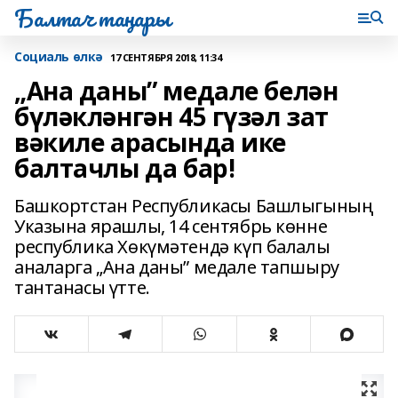
Балтач таңнары
Социаль өлкә
17 СЕНТЯБРЯ 2018, 11:34
„Ана даны” медале белән
бүләкләнгән 45 гүзәл зат
вәкиле арасында ике
балтачлы да бар!
Башкортстан Республикасы Башлыгының
Указына ярашлы, 14 сентябрь көнне
республика Хөкүмәтендә күп балалы
аналарга „Ана даны” медале тапшыру
тантанасы үтте.