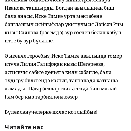
Иванова тапшырды. Богдан авылыннан биш
бала анасы, Иске Тимкә урта мәктәбенең
башлангыч сыйныфлар укытучысы Ләйсән Рим
кызы Саяпова (рәсемдә) зур сөенеч белән кабул
итте бу зур бүләкне.
Ә икенче героебыз, Иске Тимкә авылында гомер
итүче Лилия Гатифҗан кызы Шәңгәрәева,
алтынчы сабые дөньяга килү сәбәпле, бала
тудыру бүлегендә калып, тантанада катнаша
алмады. Шәңгәрәевлар гаиләсендә биш малай
һәм бер кыз тәрбияләнә хәзер.
Бүләкләнүчеләрне ихлас котлыйбыз!
Читайте нас