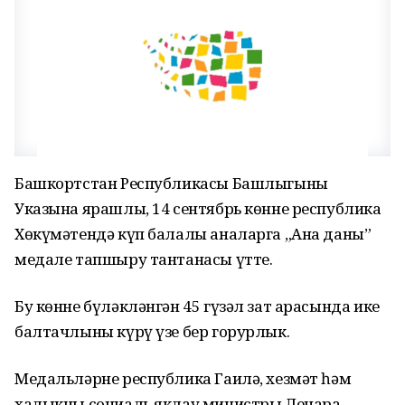
Башкортстан Республикасы Башлыгының
Указына ярашлы, 14 сентябрь көнне республика
Хөкүмәтендә күп балалы аналарга „Ана даны”
медале тапшыру тантанасы үтте.
Бу көнне бүләкләнгән 45 гүзәл зат арасында ике
балтачлыны күрү үзе бер горурлык.
Медальләрне республика Гаилә, хезмәт һәм
халыкны социаль яклау министры Ленара