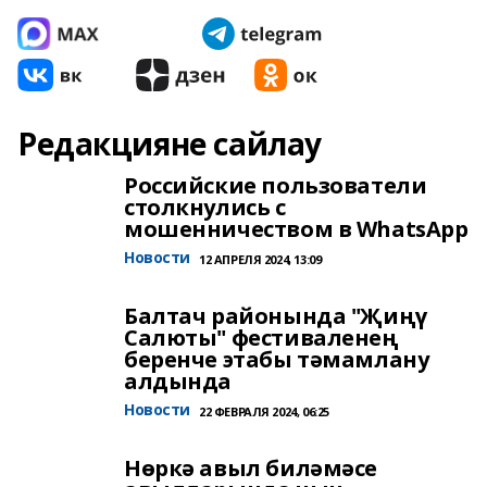
Редакцияне сайлау
Российские пользователи
столкнулись с
мошенничеством в WhatsApp
Новости
12 АПРЕЛЯ 2024, 13:09
Балтач районында "Җиңү
Салюты" фестиваленең
беренче этабы тәмамлану
алдында
Новости
22 ФЕВРАЛЯ 2024, 06:25
Нөркә авыл биләмәсе