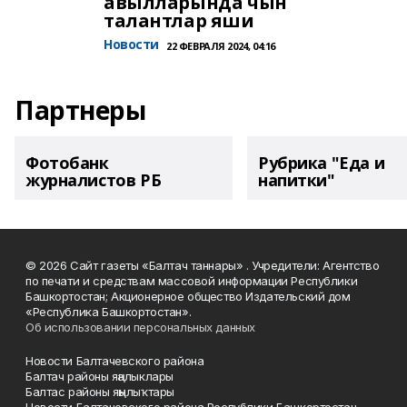
авылларында чын
талантлар яши
Новости
22 ФЕВРАЛЯ 2024, 04:16
Партнеры
Фотобанк
Рубрика "Еда и
журналистов РБ
напитки"
© 2026 Сайт газеты «Балтач таннары» . Учредители: Агентство
по печати и средствам массовой информации Республики
Башкортостан; Акционерное общество Издательский дом
«Республика Башкортостан».
Об использовании персональных данных
Новости Балтачевского района
Балтач районы яңалыклары
Балтас районы яңылыҡтары