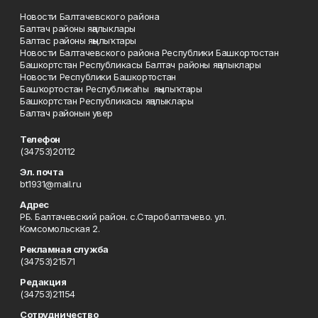
Новости Балтачевского района
Балтач районы яңалыклары
Балтас районы яңылыҡтары
Новости Балтачевского района Республики Башкортостан
Башкортстан Республикасы Балтач районы яңалыклары
Новости Республики Башкортостан
Башҡортостан Республикаһы яңылыҡтары
Башкортстан Республикасы яңалыклары
Балтач районын увер
Телефон
(34753)20112
Эл. почта
bt1931@mail.ru
Адрес
РБ. Балтачевский район. с.Старобалтачево. ул.
Комсомольская 2.
Рекламная служба
(34753)21571
Редакция
(34753)21154
Сотрудничество