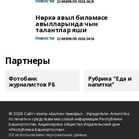
Новости
22 ФЕВРАЛЯ 2024, 06:25
Нөркә авыл биләмәсе
авылларында чын
талантлар яши
Новости
22 ФЕВРАЛЯ 2024, 04:16
Партнеры
Фотобанк
Рубрика "Еда и
журналистов РБ
напитки"
© 2026 Сайт газеты «Балтач таннары» . Учредители: Агентство
по печати и средствам массовой информации Республики
Башкортостан; Акционерное общество Издательский дом
«Республика Башкортостан».
Об использовании персональных данных