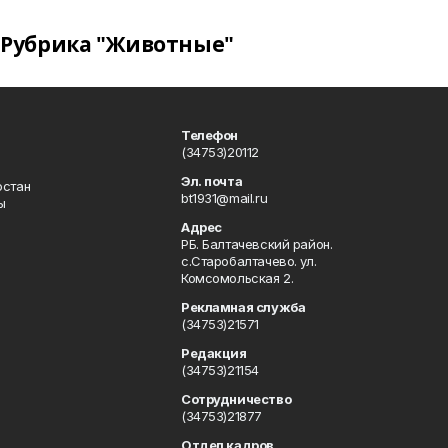
Рубрика "Животные"
Телефон
(34753)20112
Эл. почта
остан
bt1931@mail.ru
ы
Адрес
РБ. Балтачевский район.
с.Старобалтачево. ул.
Комсомольская 2.
Рекламная служба
(34753)21571
Редакция
(34753)21154
Сотрудничество
(34753)21877
Отдел кадров