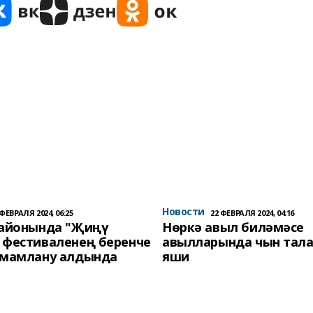
Новости
 ФЕВРАЛЯ 2024, 06:25
22 ФЕВРАЛЯ 2024, 04:16
районында "Җиңү
Нөркә авыл биләмәсе
 фестиваленең беренче
авылларында чын тала
әмамлану алдында
яши