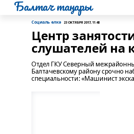
Балтач таңнары
Социаль өлкә
23 ОКТЯБРЯ 2017, 11:48
Центр занятост
слушателей на 
Отдел ГКУ Северный межрайонны
Балтачевскому району срочно на
специальности: «Машинист экска