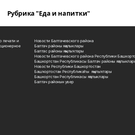
Рубрика "Еда и напитки"
о печати и
Новости Балтачевского района
кционерное
Балтач районы яңалыклары
Балтас районы яңылыҡтары
Новости Балтачевского района Республики Башкорт
Башкортстан Республикасы Балтач районы яңалыклар
Новости Республики Башкортостан
Башҡортостан Республикаһы яңылыҡтары
Башкортстан Республикасы яңалыклары
Балтач районын увер