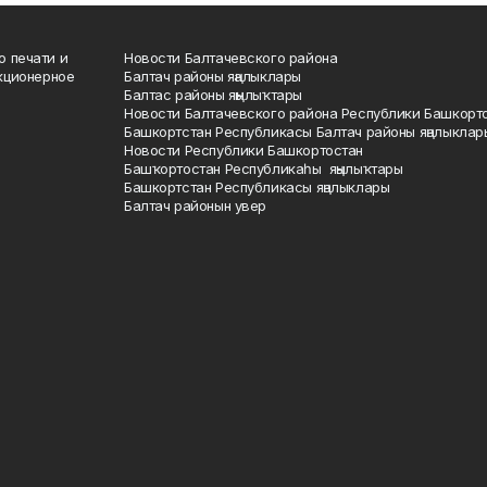
о печати и
Новости Балтачевского района
кционерное
Балтач районы яңалыклары
Балтас районы яңылыҡтары
Новости Балтачевского района Республики Башкорт
Башкортстан Республикасы Балтач районы яңалыклар
Новости Республики Башкортостан
Башҡортостан Республикаһы яңылыҡтары
Башкортстан Республикасы яңалыклары
Балтач районын увер