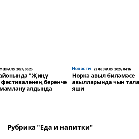
Новости
 ФЕВРАЛЯ 2024, 06:25
22 ФЕВРАЛЯ 2024, 04:16
районында "Җиңү
Нөркә авыл биләмәсе
 фестиваленең беренче
авылларында чын тала
әмамлану алдында
яши
Рубрика "Еда и напитки"