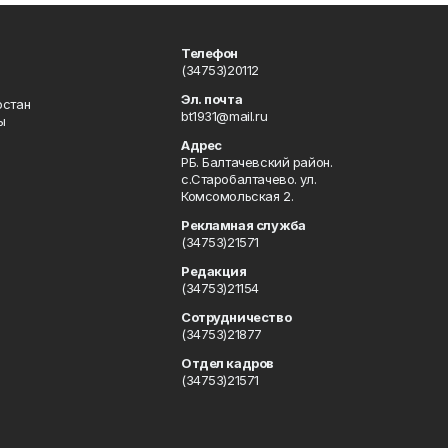
Телефон
(34753)20112
Эл. почта
остан
bt1931@mail.ru
ы
Адрес
РБ. Балтачевский район.
с.Старобалтачево. ул.
Комсомольская 2.
Рекламная служба
(34753)21571
Редакция
(34753)21154
Сотрудничество
(34753)21877
Отдел кадров
(34753)21571