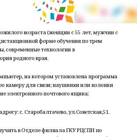
ожилого возраста (женщин с 55 лет, мужчин с
 дистанционной форме обучения по трем
ы, современные технологии в
ория родного края.
мпьютер, на котором установлена программа
идео камеру для связи; наушники или колонки
ие электронного почтового ящика;
дресу: с. Старобалтачево, ул.Советская,51.
учить в Отделе филиала ГКУ РЦСПН по