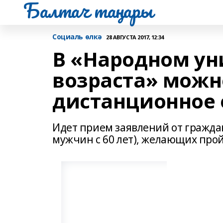
Балтач таңнары
Социаль өлкә
28 АВГУСТА 2017, 12:34
В «Народном ун
возраста» можн
дистанционное 
Идет прием заявлений от граждан
мужчин с 60 лет), желающих про