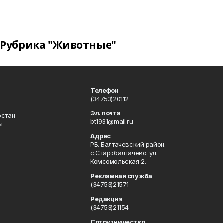
Рубрика "Животные"
Телефон
(34753)20112
Эл. почта
остан
bt1931@mail.ru
ы
Адрес
РБ. Балтачевский район.
с.Старобалтачево. ул.
Комсомольская 2.
Рекламная служба
(34753)21571
Редакция
(34753)21154
Сотрудничество