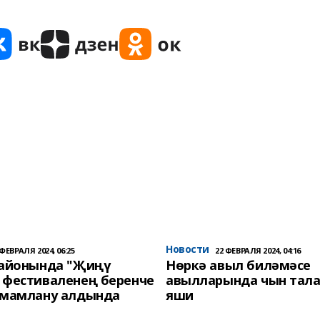
Новости
 ФЕВРАЛЯ 2024, 06:25
22 ФЕВРАЛЯ 2024, 04:16
районында "Җиңү
Нөркә авыл биләмәсе
 фестиваленең беренче
авылларында чын тала
әмамлану алдында
яши