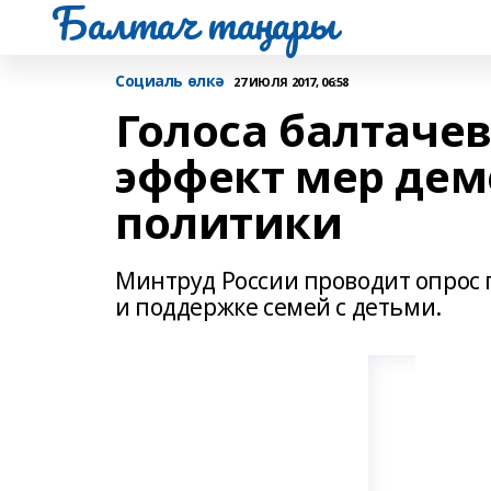
Балтач таңнары
Социаль өлкә
27 ИЮЛЯ 2017, 06:58
Голоса балтаче
эффект мер де
политики
Минтруд России проводит опрос
и поддержке семей с детьми.