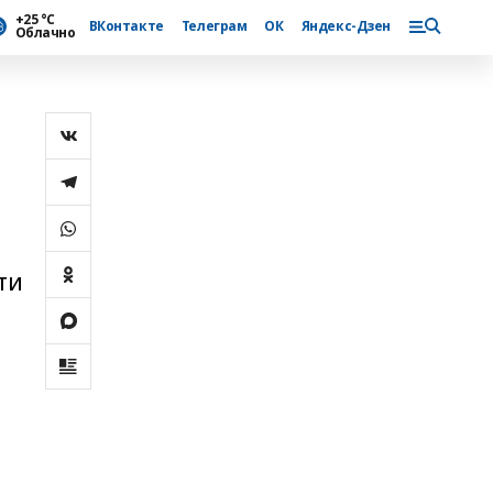
+25 °С
ВКонтакте
Телеграм
ОК
Яндекс-Дзен
Облачно
ти