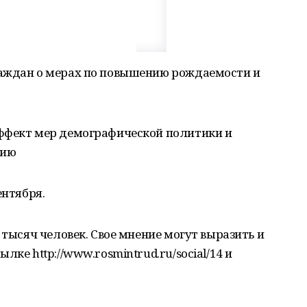
раждан о мерах по повышению рождаемости и
ффект мер демографической политики и
нию
ентября.
 тысяч человек. Свое мнение могут выразить и
лке http://www.rosmintrud.ru/social/14 и