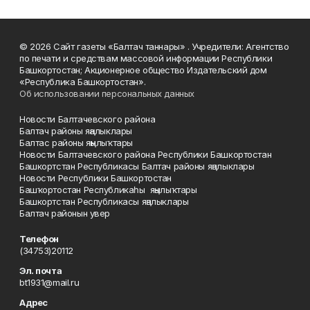
© 2026 Сайт газеты «Балтач таннары» . Учредители: Агентство
по печати и средствам массовой информации Республики
Башкортостан; Акционерное общество Издательский дом
«Республика Башкортостан».
Об использовании персональных данных
Новости Балтачевского района
Балтач районы яңалыклары
Балтас районы яңылыҡтары
Новости Балтачевского района Республики Башкортостан
Башкортстан Республикасы Балтач районы яңалыклары
Новости Республики Башкортостан
Башҡортостан Республикаһы яңылыҡтары
Башкортстан Республикасы яңалыклары
Балтач районын увер
Телефон
(34753)20112
Эл. почта
bt1931@mail.ru
Адрес