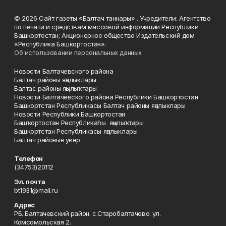
© 2026 Сайт газеты «Балтач таннары» . Учредители: Агентство
по печати и средствам массовой информации Республики
Башкортостан; Акционерное общество Издательский дом
«Республика Башкортостан».
Об использовании персональных данных
Новости Балтачевского района
Балтач районы яңалыклары
Балтас районы яңылыҡтары
Новости Балтачевского района Республики Башкортостан
Башкортстан Республикасы Балтач районы яңалыклары
Новости Республики Башкортостан
Башҡортостан Республикаһы яңылыҡтары
Башкортстан Республикасы яңалыклары
Балтач районын увер
Телефон
(34753)20112
Эл. почта
bt1931@mail.ru
Адрес
РБ. Балтачевский район. с.Старобалтачево. ул.
Комсомольская 2.