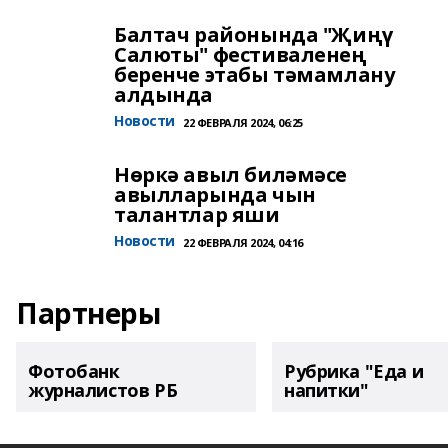
Балтач районында "Җиңү
Салюты" фестиваленең
беренче этабы тәмамлану
алдында
Новости
22 ФЕВРАЛЯ 2024, 06:25
Нөркә авыл биләмәсе
авылларында чын
талантлар яши
Новости
22 ФЕВРАЛЯ 2024, 04:16
Партнеры
Фотобанк
Рубрика "Еда и
журналистов РБ
напитки"