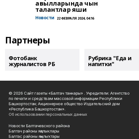
авылларында чын
талантлар яши
Новости
22 ФЕВРАЛЯ 2024, 04:16
Партнеры
Фотобанк
Рубрика "Еда и
журналистов РБ
напитки"
© 2026 Сайт газеты «Балтач таннары» . Учредители: Агентство
по печати и средствам массовой информации Республики
Башкортостан; Акционерное общество Издательский дом
«Республика Башкортостан».
Об использовании персональных данных
Новости Балтачевского района
Балтач районы яңалыклары
Балтас районы яңылыҡтары