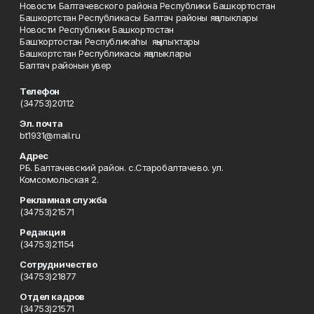
Новости Балтачевского района Республики Башкортостан
Башкортстан Республикасы Балтач районы яңалыклары
Новости Республики Башкортостан
Башҡортостан Республикаһы яңылыҡтары
Башкортстан Республикасы яңалыклары
Балтач районын увер
Телефон
(34753)20112
Эл. почта
bt1931@mail.ru
Адрес
РБ. Балтачевский район. с.Старобалтачево. ул.
Комсомольская 2.
Рекламная служба
(34753)21571
Редакция
(34753)21154
Сотрудничество
(34753)21877
Отдел кадров
(34753)21571