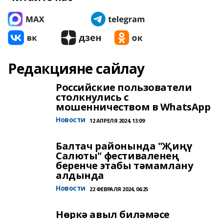
Редакцияне сайлау
Российские пользователи
столкнулись с
мошенничеством в WhatsApp
Новости
12 АПРЕЛЯ 2024, 13:09
Балтач районында "Җиңү
Салюты" фестиваленең
беренче этабы тәмамлану
алдында
Новости
22 ФЕВРАЛЯ 2024, 06:25
Нөркә авыл биләмәсе