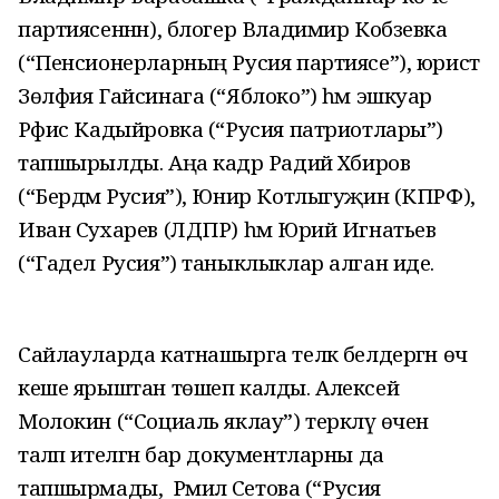
партиясеннән), блогер Владимир Кобзевка
(“Пенсионерларның Русия партиясе”), юрист
Зөлфия Гайсинага (“Яблоко”) һәм эшкуар
Рәфис Кадыйровка (“Русия патриотлары”)
тапшырылды. Аңа кадәр Радий Хәбиров
(“Бердәм Русия”), Юнир Котлыгуҗин (КПРФ),
Иван Сухарев (ЛДПР) һәм Юрий Игнатьев
(“Гадел Русия”) таныклыклар алган иде.
Сайлауларда катнашырга теләк белдергән өч
кеше ярыштан төшеп калды. Алексей
Молокин (“Социаль яклау”) теркәлү өчен
таләп ителгән бар документларны да
тапшырмады, ә Рәмилә Сәетова (“Русия