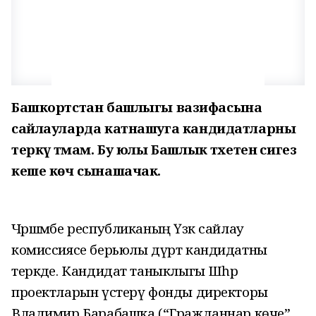
Башкортстан башлыгы вазифасына
сайлауларда катнашуга кандидатларны
теркәү тәмам. Бу юлы Башлык тәхетенә сигез
кеше көч сынашачак.
Чәршәмбе республиканың Үзәк сайлау
комиссиясе берьюлы дүрт кандидатны
теркәде. Кандидат таныклыгы Шәһәр
проектларын үстерү фонды директоры
Владимир Барабашка (“Гражданнар көче”