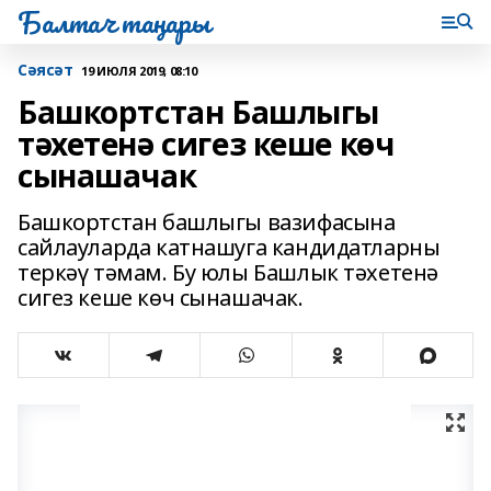
Балтач таңнары
Сәясәт
19 ИЮЛЯ 2019, 08:10
Башкортстан Башлыгы
тәхетенә сигез кеше көч
сынашачак
Башкортстан башлыгы вазифасына
сайлауларда катнашуга кандидатларны
теркәү тәмам. Бу юлы Башлык тәхетенә
сигез кеше көч сынашачак.