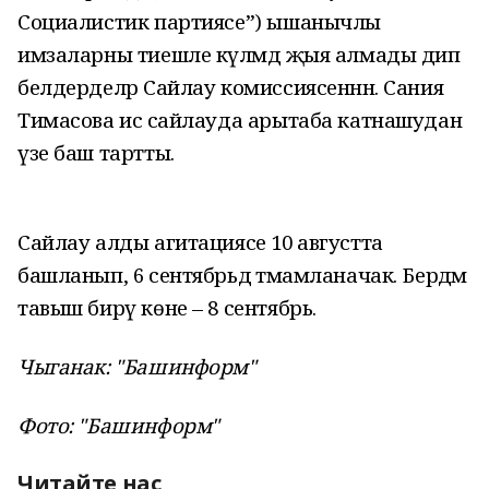
Социалистик партиясе”) ышанычлы
имзаларны тиешле күләмдә җыя алмады дип
белдерделәр Сайлау комиссиясеннән. Сания
Тимасова исә сайлауда арытаба катнашудан
үзе баш тартты.
Сайлау алды агитациясе 10 августта
башланып, 6 сентябрьдә тәмамланачак. Бердәм
тавыш бирү көне – 8 сентябрь.
Чыганак: "Башинформ"
Фото: "Башинформ"
Читайте нас