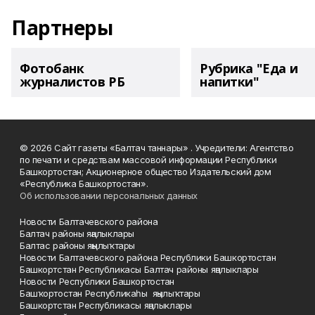
Партнеры
Фотобанк
Рубрика "Еда и
журналистов РБ
напитки"
© 2026 Сайт газеты «Балтач таннары» . Учредители: Агентство
по печати и средствам массовой информации Республики
Башкортостан; Акционерное общество Издательский дом
«Республика Башкортостан».
Об использовании персональных данных
Новости Балтачевского района
Балтач районы яңалыклары
Балтас районы яңылыҡтары
Новости Балтачевского района Республики Башкортостан
Башкортстан Республикасы Балтач районы яңалыклары
Новости Республики Башкортостан
Башҡортостан Республикаһы яңылыҡтары
Башкортстан Республикасы яңалыклары