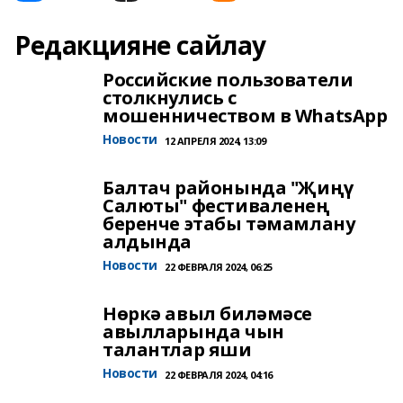
Редакцияне сайлау
Российские пользователи
столкнулись с
мошенничеством в WhatsApp
Новости
12 АПРЕЛЯ 2024, 13:09
Балтач районында "Җиңү
Салюты" фестиваленең
беренче этабы тәмамлану
алдында
Новости
22 ФЕВРАЛЯ 2024, 06:25
Нөркә авыл биләмәсе
авылларында чын
талантлар яши
Новости
22 ФЕВРАЛЯ 2024, 04:16