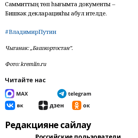
Саммиттың төп һығымта документы –
Бишкәк декларацияһы ҡабул ителде.
#ВладимирПутин
Чыганак: „Башкортостан”.
Фото: kremlin.ru
Читайте нас
Редакцияне сайлау
Российские пользователи