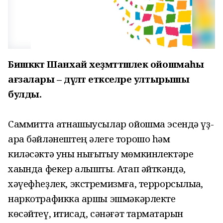
Бишкәктә Шанхай хеҙмәттәшлек ойошмаһы
ағзалары – дәүләт етәкселәре ултырышы
булды.
Саммитта ҡатнашыусылар ойошма эсендә үҙ-
ара бәйләнештең әлеге торошо һәм
киләсәктә уны нығытыу мөмкинлектәре
хаҡында фекер алышты. Атап әйткәндә,
хәүефһеҙлек, экстремизмға, террорсылыҡҡа,
наркотрафикка ҡаршы эшмәкәрлекте
көсәйтеү, иҡтисад, сәнәғәт тармаҡтарын