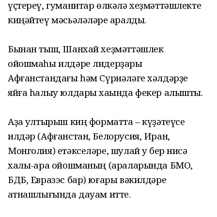
үҫтереү, гуманитар өлкәлә хеҙмәттәшлекте
киңәйтеү мәсьәләләре ҡаралды.
Бынан тыш, Шанхай хеҙмәттәшлек
ойошмаһы илдәре лидерҙары
Афғанстандағы һәм Сүриәләге хәлдәрҙе
яйға һалыу юлдары хаҡында фекер алышты.
Аҙаҡ ултырыш киң форматта – күҙәтеүсе
илдәр (Афғанстан, Белорусия, Иран,
Монголия) етәкселәре, шулай уҡ бер нисә
халыҡ-ара ойошманың (араларында БМО,
БДБ, Евразэс бар) юғары вәкилдәре
ҡатнашлығында дауам итте.