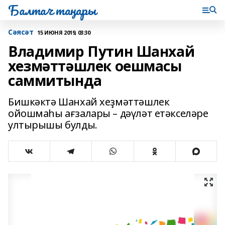
Балтач таңнары
Сәясәт
15 ИЮНЯ 2019, 03:30
Владимир Путин Шанхай
хезмәттәшлек оешмасы
саммитында
Бишкәктә Шанхай хеҙмәттәшлек
ойошмаһы ағзалары – дәүләт етәкселәре
ултырышы булды.