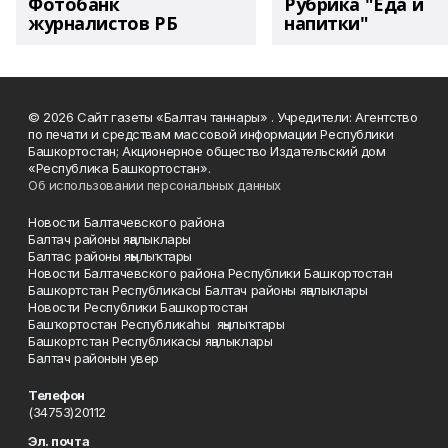
Фотобанк
Рубрика "Еда и
журналистов РБ
напитки"
© 2026 Сайт газеты «Балтач таннары» . Учредители: Агентство
по печати и средствам массовой информации Республики
Башкортостан; Акционерное общество Издательский дом
«Республика Башкортостан».
Об использовании персональных данных
Новости Балтачевского района
Балтач районы яңалыклары
Балтас районы яңылыҡтары
Новости Балтачевского района Республики Башкортостан
Башкортстан Республикасы Балтач районы яңалыклары
Новости Республики Башкортостан
Башҡортостан Республикаһы яңылыҡтары
Башкортстан Республикасы яңалыклары
Балтач районын увер
Телефон
(34753)20112
Эл. почта