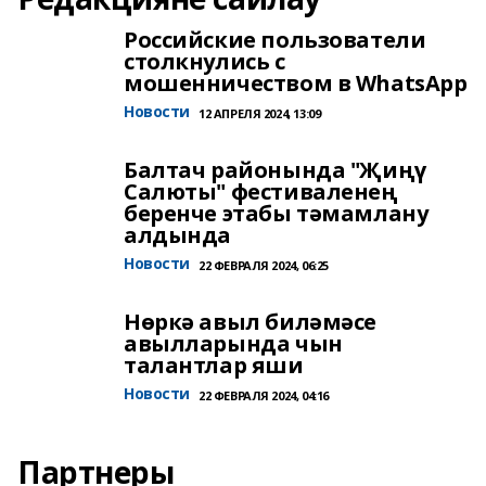
Российские пользователи
столкнулись с
мошенничеством в WhatsApp
Новости
12 АПРЕЛЯ 2024, 13:09
Балтач районында "Җиңү
Салюты" фестиваленең
беренче этабы тәмамлану
алдында
Новости
22 ФЕВРАЛЯ 2024, 06:25
Нөркә авыл биләмәсе
авылларында чын
талантлар яши
Новости
22 ФЕВРАЛЯ 2024, 04:16
Партнеры