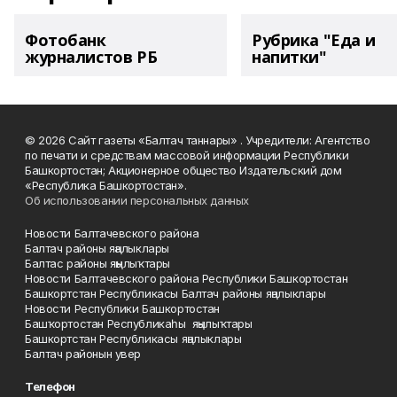
Фотобанк
Рубрика "Еда и
журналистов РБ
напитки"
© 2026 Сайт газеты «Балтач таннары» . Учредители: Агентство
по печати и средствам массовой информации Республики
Башкортостан; Акционерное общество Издательский дом
«Республика Башкортостан».
Об использовании персональных данных
Новости Балтачевского района
Балтач районы яңалыклары
Балтас районы яңылыҡтары
Новости Балтачевского района Республики Башкортостан
Башкортстан Республикасы Балтач районы яңалыклары
Новости Республики Башкортостан
Башҡортостан Республикаһы яңылыҡтары
Башкортстан Республикасы яңалыклары
Балтач районын увер
Телефон