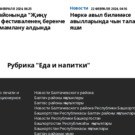
Новости
 ФЕВРАЛЯ 2024, 06:25
22 ФЕВРАЛЯ 2024, 04:16
районында "Җиңү
Нөркә авыл биләмәсе
 фестиваленең беренче
авылларында чын тала
әмамлану алдында
яши
Рубрика "Еда и напитки"
о печати и
Новости Балтачевского района
кционерное
Балтач районы яңалыклары
Балтас районы яңылыҡтары
Новости Балтачевского района Республики Башкорт
Башкортстан Республикасы Балтач районы яңалыклар
Новости Республики Башкортостан
Башҡортостан Республикаһы яңылыҡтары
Башкортстан Республикасы яңалыклары
Балтач районын увер