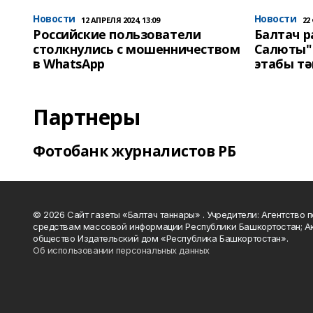
Новости
Новости
12 АПРЕЛЯ 2024, 13:09
22
Российские пользователи
Балтач 
столкнулись с мошенничеством
Салюты"
в WhatsApp
этабы т
Партнеры
Фотобанк журналистов РБ
© 2026 Сайт газеты «Балтач таннары» . Учредители: Агентство п
средствам массовой информации Республики Башкортостан; А
общество Издательский дом «Республика Башкортостан».
Об использовании персональных данных