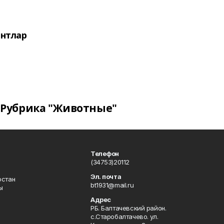
нтлар
Рубрика "Животные"
Телефон
(34753)20112
Эл. почта
остан
bt1931@mail.ru
ы
Адрес
РБ. Балтачевский район.
с.Старобалтачево. ул.