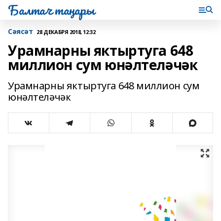
Балтач таңнары
Сәясәт
28 ДЕКАБРЯ 2018, 12:32
Урамнарны яктыртуга 648
миллион сум юнәлтеләчәк
Урамнарны яктыртуга 648 миллион сум
юнәлтеләчәк