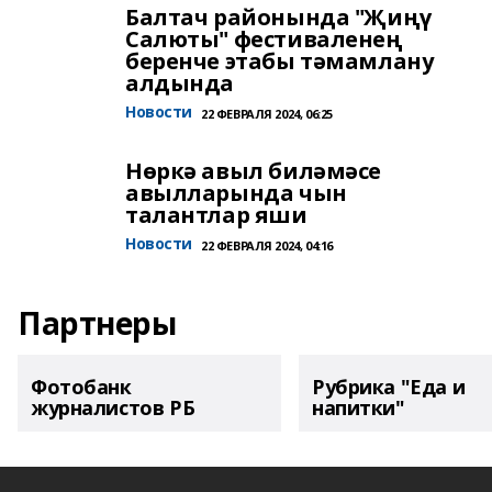
Балтач районында "Җиңү
Салюты" фестиваленең
беренче этабы тәмамлану
алдында
Новости
22 ФЕВРАЛЯ 2024, 06:25
Нөркә авыл биләмәсе
авылларында чын
талантлар яши
Новости
22 ФЕВРАЛЯ 2024, 04:16
Партнеры
Фотобанк
Рубрика "Еда и
журналистов РБ
напитки"