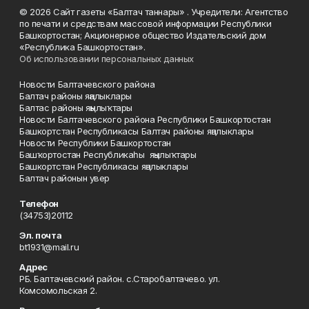
© 2026 Сайт газеты «Балтач таннары» . Учредители: Агентство
по печати и средствам массовой информации Республики
Башкортостан; Акционерное общество Издательский дом
«Республика Башкортостан».
Об использовании персональных данных
Новости Балтачевского района
Балтач районы яңалыклары
Балтас районы яңылыҡтары
Новости Балтачевского района Республики Башкортостан
Башкортстан Республикасы Балтач районы яңалыклары
Новости Республики Башкортостан
Башҡортостан Республикаһы яңылыҡтары
Башкортстан Республикасы яңалыклары
Балтач районын увер
Телефон
(34753)20112
Эл. почта
bt1931@mail.ru
Адрес
РБ. Балтачевский район. с.Старобалтачево. ул.
Комсомольская 2.