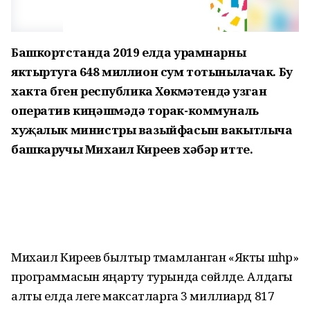
Башкортстанда 2019 елда урамнарны
яктыртуга 648 миллион сум тотынылачак. Бу
хакта бүген республика Хөкүмәтендә узган
оператив киңәшмәдә торак-коммуналь
хуҗалык министры вазыйфасын вакытлыча
башкаручы Михаил Киреев хәбәр итте.
Михаил Киреев былтыр тәмамланган «Якты шәһәр»
программасын яңарту турында сөйләде. Алдагы
алты елда әлеге максатларга 3 миллиард 817