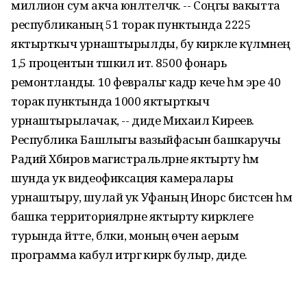
миллион сум акча юнәлтеләчәк. -- Соңгы вакытта
республиканың 51 торак пунктында 2225
яктырткыч урнаштырылды, бу кирәкле күләмнең
1,5 процентын тәшкил итә. 8500 фонарь
ремонтланды. 10 февральгә кадәр кече һәм эре 40
торак пунктында 1000 яктырткыч
урнаштырылачак, -- диде Михаил Киреев.
Республика Башлыгы вазыйфасын башкаручы
Радий Хәбиров магистральләрне яктырту һәм
шунда ук видеофиксация камералары
урнаштыру, шулай ук Уфаның Инорс бистәсен һәм
башка территорияләрне яктырту кирәклеге
турында әйтте, бәлки, моның өчен аерым
программа кабул итәргә кирәк булыр, диде.