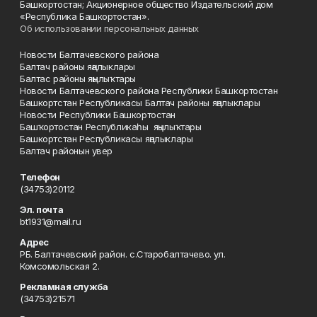
Башкортостан; Акционерное общество Издательский дом
«Республика Башкортостан».
Об использовании персональных данных
Новости Балтачевского района
Балтач районы яңалыклары
Балтас районы яңылыҡтары
Новости Балтачевского района Республики Башкортостан
Башкортстан Республикасы Балтач районы яңалыклары
Новости Республики Башкортостан
Башҡортостан Республикаһы яңылыҡтары
Башкортстан Республикасы яңалыклары
Балтач районын увер
Телефон
(34753)20112
Эл. почта
bt1931@mail.ru
Адрес
РБ. Балтачевский район. с.Старобалтачево. ул.
Комсомольская 2.
Рекламная служба
(34753)21571