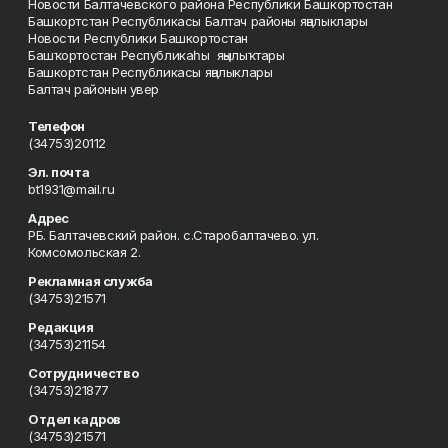
Новости Балтачевского района Республики Башкортостан
Башкортстан Республикасы Балтач районы яңалыклары
Новости Республики Башкортостан
Башҡортостан Республикаһы яңылыҡтары
Башкортстан Республикасы яңалыклары
Балтач районын увер
Телефон
(34753)20112
Эл. почта
bt1931@mail.ru
Адрес
РБ. Балтачевский район. с.Старобалтачево. ул.
Комсомольская 2.
Рекламная служба
(34753)21571
Редакция
(34753)21154
Сотрудничество
(34753)21877
Отдел кадров
(34753)21571