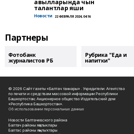
авылларында чын
талантлар яши
Новости
22 ФЕВРАЛЯ 2024, 04:16
Партнеры
Фотобанк
Рубрика "Еда и
журналистов РБ
напитки"
© 2026 Сайт газеты «Балтач таннары» . Учредители: Агентство
по печати и средствам массовой информации Республики
Башкортостан; Акционерное общество Издательский дом
«Республика Башкортостан».
Об использовании персональных данных
Новости Балтачевского района
Балтач районы яңалыклары
Балтас районы яңылыҡтары