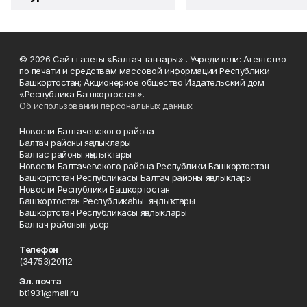
© 2026 Сайт газеты «Балтач таннары» . Учредители: Агентство
по печати и средствам массовой информации Республики
Башкортостан; Акционерное общество Издательский дом
«Республика Башкортостан».
Об использовании персональных данных
Новости Балтачевского района
Балтач районы яңалыклары
Балтас районы яңылыҡтары
Новости Балтачевского района Республики Башкортостан
Башкортстан Республикасы Балтач районы яңалыклары
Новости Республики Башкортостан
Башҡортостан Республикаһы яңылыҡтары
Башкортстан Республикасы яңалыклары
Балтач районын увер
Телефон
(34753)20112
Эл. почта
bt1931@mail.ru