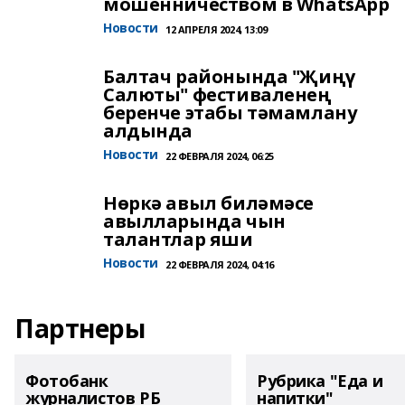
мошенничеством в WhatsApp
Новости
12 АПРЕЛЯ 2024, 13:09
Балтач районында "Җиңү
Салюты" фестиваленең
беренче этабы тәмамлану
алдында
Новости
22 ФЕВРАЛЯ 2024, 06:25
Нөркә авыл биләмәсе
авылларында чын
талантлар яши
Новости
22 ФЕВРАЛЯ 2024, 04:16
Партнеры
Фотобанк
Рубрика "Еда и
журналистов РБ
напитки"