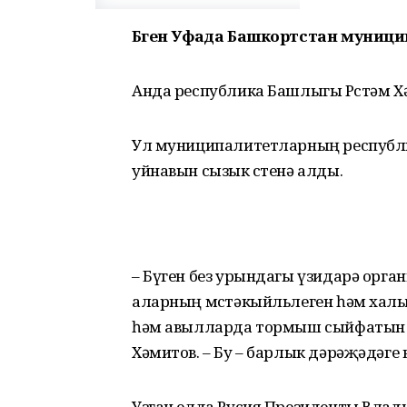
Бүген Уфада Башкортстан муницип
Анда республика Башлыгы Рөстәм Х
Ул муниципалитетларның республик
уйнавын сызык өстенә алды.
– Бүген без урындагы үзидарә орг
аларның мөстәкыйльлеген һәм халы
һәм авылларда тормыш сыйфатын үс
Хәмитов. – Бу – барлык дәрәҗәдәге
Узган елда Русия Президенты Влади