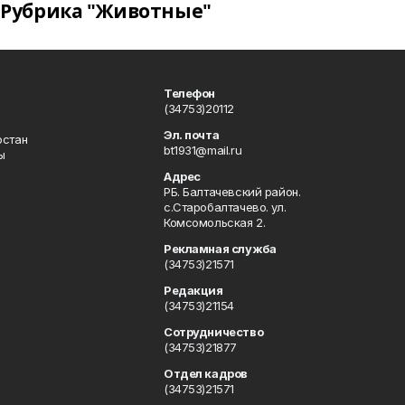
Рубрика "Животные"
Телефон
(34753)20112
Эл. почта
остан
bt1931@mail.ru
ы
Адрес
РБ. Балтачевский район.
с.Старобалтачево. ул.
Комсомольская 2.
Рекламная служба
(34753)21571
Редакция
(34753)21154
Сотрудничество
(34753)21877
Отдел кадров
(34753)21571