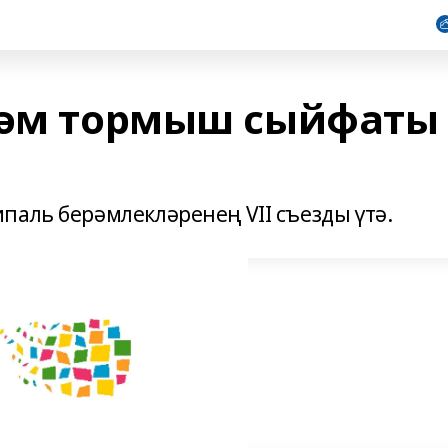
дәм тормыш сыйфаты
паль берәмлекләренең VII съезды үтә.