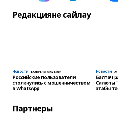
Редакцияне сайлау
Новости
Новости
12 АПРЕЛЯ 2024, 13:09
22
Российские пользователи
Балтач 
столкнулись с мошенничеством
Салюты"
в WhatsApp
этабы т
Партнеры