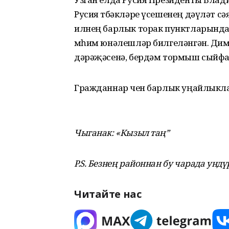
Русия төбәкләре үсешенең дәүләт сә
илнең барлык торак пунктларында
мөһим юнәлешләр билгеләнгән. Дим
дәрәҗәсенә, бердәм тормыш сыйфа
Гражданнар өчен барлык уңайлыкл
Чыганак: «Кызыл таң”
P.S. Безнең районнан бу чарада ун
дү
Читайте нас