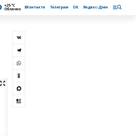
+25 °С
ВКонтакте
Телеграм
ОК
Яндекс-Дзен
Облачно