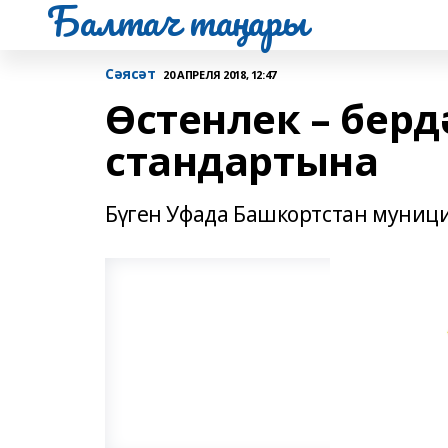
Балтач таңнары
Сәясәт
20 АПРЕЛЯ 2018, 12:47
Өстенлек – бер
стандартына
Бүген Уфада Башкортстан муници