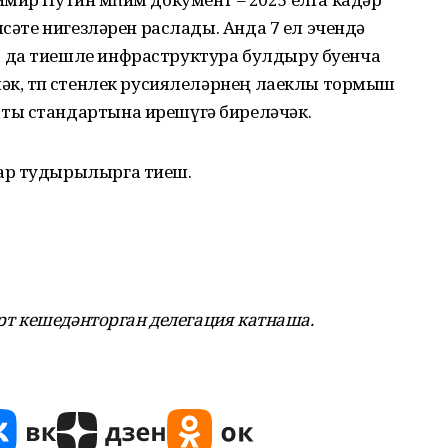
ясәте нигезләрен раслады. Анда 7 ел эчендә
 да тиешле инфраструктура булдыру буенча
әк, төп өстенлек русиялеләрнең лаеклы тормыш
ты стандартына ирешүгә биреләчәк.
ар тудырылырга тиеш.
рт кешедәнторган делегация катнаша.