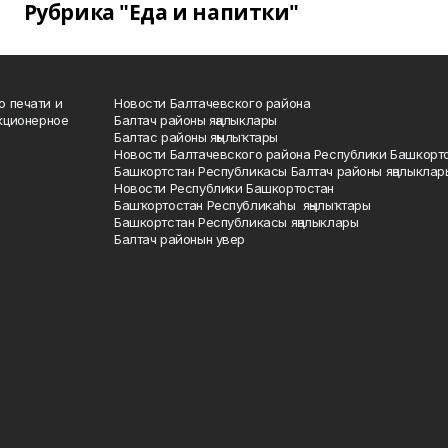
Рубрика "Еда и напитки"
о печати и
Новости Балтачевского района
кционерное
Балтач районы яңалыклары
Балтас районы яңылыҡтары
Новости Балтачевского района Республики Башкорт
Башкортстан Республикасы Балтач районы яңалыклар
Новости Республики Башкортостан
Башҡортостан Республикаһы яңылыҡтары
Башкортстан Республикасы яңалыклары
Балтач районын увер