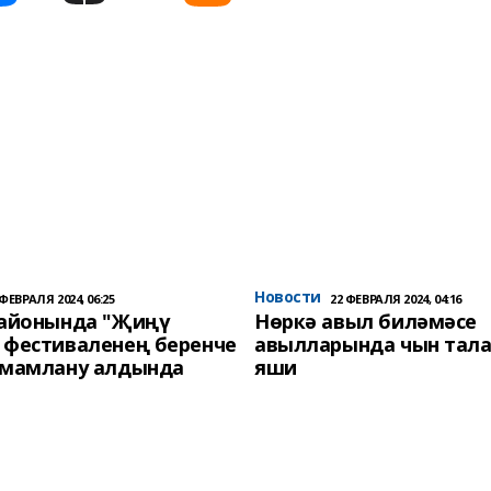
Новости
 ФЕВРАЛЯ 2024, 06:25
22 ФЕВРАЛЯ 2024, 04:16
районында "Җиңү
Нөркә авыл биләмәсе
 фестиваленең беренче
авылларында чын тала
әмамлану алдында
яши