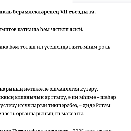
аль берәмлекләренең VII съезды үтә.
әмитов катнаша һәм чыгыш ясый.
а һәм тоташ ил үсешендә гаять мөһим роль
аннарының нәтиҗәле эшчәнлеген күтәрү,
кның ышанычын арттыру, ә иң мөһиме – шәһәр
терү ысулларын тикшерәбез, – диде Рөстәм
 власть органнарының төп максаты.
мир Путин мөһим документ – 2025 елга кадәр