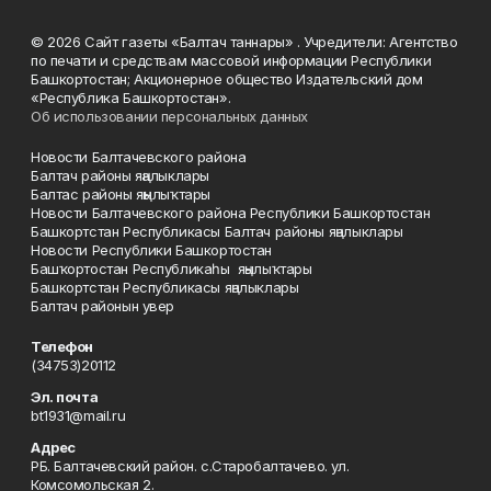
© 2026 Сайт газеты «Балтач таннары» . Учредители: Агентство
по печати и средствам массовой информации Республики
Башкортостан; Акционерное общество Издательский дом
«Республика Башкортостан».
Об использовании персональных данных
Новости Балтачевского района
Балтач районы яңалыклары
Балтас районы яңылыҡтары
Новости Балтачевского района Республики Башкортостан
Башкортстан Республикасы Балтач районы яңалыклары
Новости Республики Башкортостан
Башҡортостан Республикаһы яңылыҡтары
Башкортстан Республикасы яңалыклары
Балтач районын увер
Телефон
(34753)20112
Эл. почта
bt1931@mail.ru
Адрес
РБ. Балтачевский район. с.Старобалтачево. ул.
Комсомольская 2.