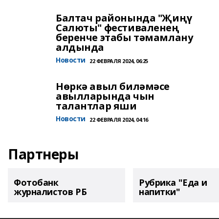
Балтач районында "Җиңү
Салюты" фестиваленең
беренче этабы тәмамлану
алдында
Новости
22 ФЕВРАЛЯ 2024, 06:25
Нөркә авыл биләмәсе
авылларында чын
талантлар яши
Новости
22 ФЕВРАЛЯ 2024, 04:16
Партнеры
Фотобанк
Рубрика "Еда и
журналистов РБ
напитки"