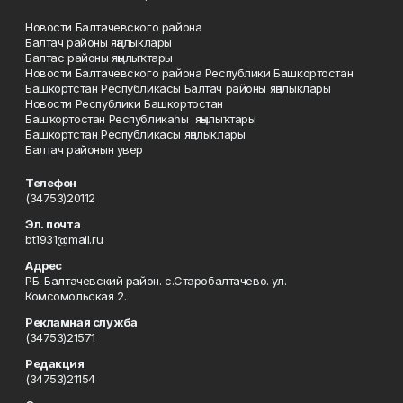
Новости Балтачевского района
Балтач районы яңалыклары
Балтас районы яңылыҡтары
Новости Балтачевского района Республики Башкортостан
Башкортстан Республикасы Балтач районы яңалыклары
Новости Республики Башкортостан
Башҡортостан Республикаһы яңылыҡтары
Башкортстан Республикасы яңалыклары
Балтач районын увер
Телефон
(34753)20112
Эл. почта
bt1931@mail.ru
Адрес
РБ. Балтачевский район. с.Старобалтачево. ул.
Комсомольская 2.
Рекламная служба
(34753)21571
Редакция
(34753)21154