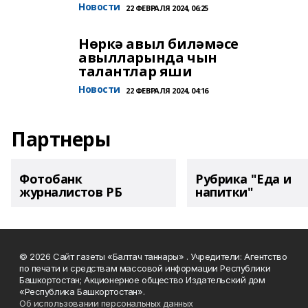
Новости
22 ФЕВРАЛЯ 2024, 06:25
Нөркә авыл биләмәсе
авылларында чын
талантлар яши
Новости
22 ФЕВРАЛЯ 2024, 04:16
Партнеры
Фотобанк
Рубрика "Еда и
журналистов РБ
напитки"
© 2026 Сайт газеты «Балтач таннары» . Учредители: Агентство
по печати и средствам массовой информации Республики
Башкортостан; Акционерное общество Издательский дом
«Республика Башкортостан».
Об использовании персональных данных