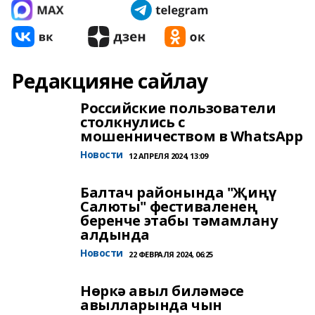
Редакцияне сайлау
Российские пользователи
столкнулись с
мошенничеством в WhatsApp
Новости
12 АПРЕЛЯ 2024, 13:09
Балтач районында "Җиңү
Салюты" фестиваленең
беренче этабы тәмамлану
алдында
Новости
22 ФЕВРАЛЯ 2024, 06:25
Нөркә авыл биләмәсе
авылларында чын