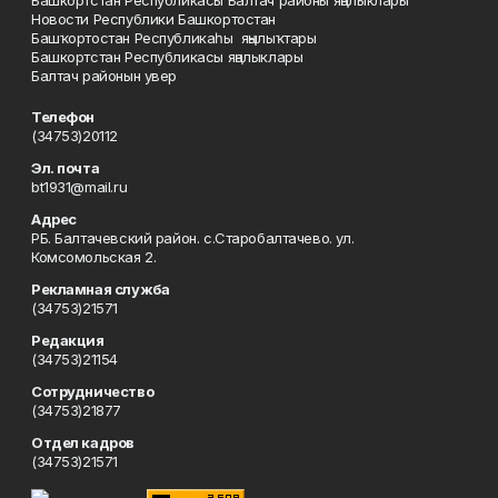
Башкортстан Республикасы Балтач районы яңалыклары
Новости Республики Башкортостан
Башҡортостан Республикаһы яңылыҡтары
Башкортстан Республикасы яңалыклары
Балтач районын увер
Телефон
(34753)20112
Эл. почта
bt1931@mail.ru
Адрес
РБ. Балтачевский район. с.Старобалтачево. ул.
Комсомольская 2.
Рекламная служба
(34753)21571
Редакция
(34753)21154
Сотрудничество
(34753)21877
Отдел кадров
(34753)21571