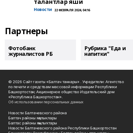
талантлар яши
Новости
22 ФЕВРАЛЯ 2024, 04:16
Партнеры
Фотобанк
Рубрика "Еда и
журналистов РБ
напитки"
© 2026 Сайт газеты «Балтач таннары» . Учредители: Агентство
по печати и средствам массовой информации Республики
Башкортостан; Акционерное общество Издательский дом
«Республика Башкортостан».
Об использовании персональных данных
Новости Балтачевского района
Балтач районы яңалыклары
Балтас районы яңылыҡтары
Новости Балтачевского района Республики Башкортостан