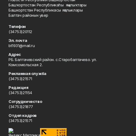
Башҡортостан Республикаһы яңылыҡтары
Башкортстан Республикасы яңалыклары
Балтач районын увер
Телефон
(34753)20112
Эл. почта
bt1931@mail.ru
Адрес
РБ. Балтачевский район. с.Старобалтачево. ул.
Комсомольская 2.
Рекламная служба
(34753)21571
Редакция
(34753)21154
Сотрудничество
(34753)21877
Отдел кадров
(34753)21571