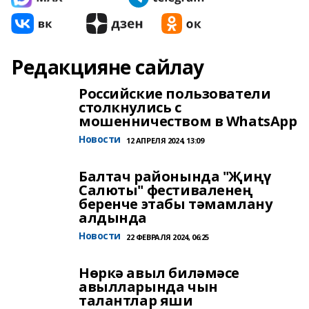
Редакцияне сайлау
Российские пользователи
столкнулись с
мошенничеством в WhatsApp
Новости
12 АПРЕЛЯ 2024, 13:09
Балтач районында "Җиңү
Салюты" фестиваленең
беренче этабы тәмамлану
алдында
Новости
22 ФЕВРАЛЯ 2024, 06:25
Нөркә авыл биләмәсе
авылларында чын
талантлар яши