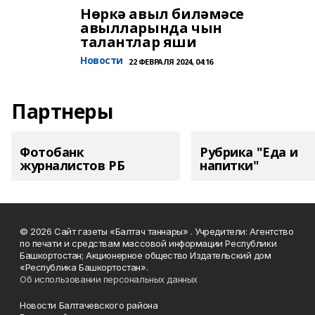
Нөркә авыл биләмәсе
авылларында чын
талантлар яши
Новости
22 ФЕВРАЛЯ 2024, 04:16
Партнеры
Фотобанк
Рубрика "Еда и
журналистов РБ
напитки"
© 2026 Сайт газеты «Балтач таннары» . Учредители: Агентство
по печати и средствам массовой информации Республики
Башкортостан; Акционерное общество Издательский дом
«Республика Башкортостан».
Об использовании персональных данных
Новости Балтачевского района