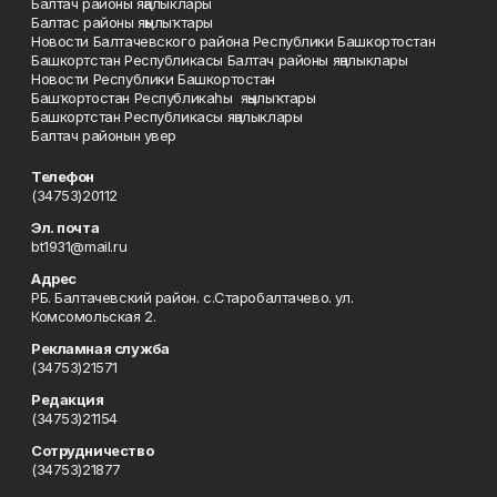
Балтач районы яңалыклары
Балтас районы яңылыҡтары
Новости Балтачевского района Республики Башкортостан
Башкортстан Республикасы Балтач районы яңалыклары
Новости Республики Башкортостан
Башҡортостан Республикаһы яңылыҡтары
Башкортстан Республикасы яңалыклары
Балтач районын увер
Телефон
(34753)20112
Эл. почта
bt1931@mail.ru
Адрес
РБ. Балтачевский район. с.Старобалтачево. ул.
Комсомольская 2.
Рекламная служба
(34753)21571
Редакция
(34753)21154
Сотрудничество
(34753)21877