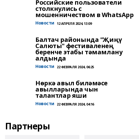
Российские пользователи
столкнулись с
мошенничеством в WhatsApp
Новости
12 АПРЕЛЯ 2024, 13:09
Балтач районында "Җиңү
Салюты" фестиваленең
беренче этабы тәмамлану
алдында
Новости
22 ФЕВРАЛЯ 2024, 06:25
Нөркә авыл биләмәсе
авылларында чын
талантлар яши
Новости
22 ФЕВРАЛЯ 2024, 04:16
Партнеры