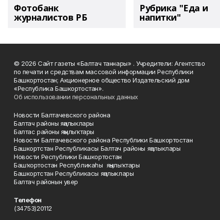
Фотобанк
Рубрика "Еда и
журналистов РБ
напитки"
© 2026 Сайт газеты «Балтач таннары» . Учредители: Агентство
по печати и средствам массовой информации Республики
Башкортостан; Акционерное общество Издательский дом
«Республика Башкортостан».
Об использовании персональных данных
Новости Балтачевского района
Балтач районы яңалыклары
Балтас районы яңылыҡтары
Новости Балтачевского района Республики Башкортостан
Башкортстан Республикасы Балтач районы яңалыклары
Новости Республики Башкортостан
Башҡортостан Республикаһы яңылыҡтары
Башкортстан Республикасы яңалыклары
Балтач районын увер
Телефон
(34753)20112