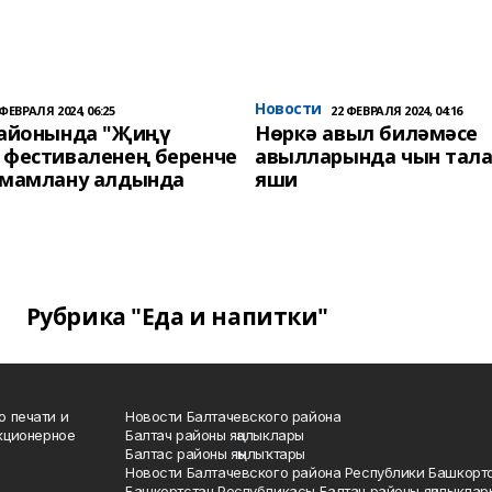
Новости
 ФЕВРАЛЯ 2024, 06:25
22 ФЕВРАЛЯ 2024, 04:16
районында "Җиңү
Нөркә авыл биләмәсе
 фестиваленең беренче
авылларында чын тала
әмамлану алдында
яши
Рубрика "Еда и напитки"
о печати и
Новости Балтачевского района
кционерное
Балтач районы яңалыклары
Балтас районы яңылыҡтары
Новости Балтачевского района Республики Башкорт
Башкортстан Республикасы Балтач районы яңалыклар