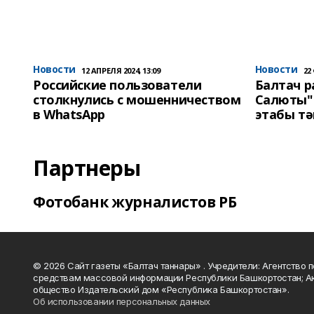
Новости
Новости
12 АПРЕЛЯ 2024, 13:09
22
Российские пользователи
Балтач 
столкнулись с мошенничеством
Салюты"
в WhatsApp
этабы т
Партнеры
Фотобанк журналистов РБ
© 2026 Сайт газеты «Балтач таннары» . Учредители: Агентство п
средствам массовой информации Республики Башкортостан; А
общество Издательский дом «Республика Башкортостан».
Об использовании персональных данных