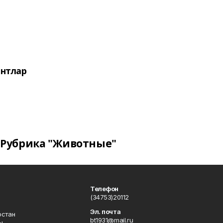
нтлар
Рубрика "Животные"
Телефон
(34753)20112
Эл. почта
остан
bt1931@mail.ru
ы